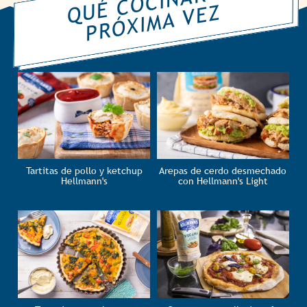
Q
É
C
O
CI
N
A
R
L
A
P
R
Ó
XI
M
A
V
E
U
Z
Tartitas de pollo y ketchup
Arepas de cerdo desmechado
Hellmann's
con Hellmann's Light