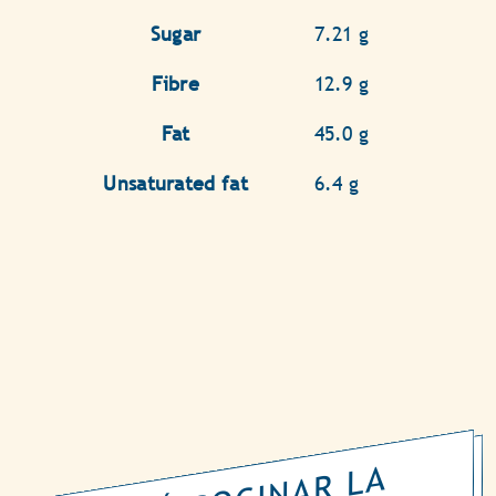
Sugar
7.21 g
Fibre
12.9 g
Fat
45.0 g
Unsaturated fat
6.4 g