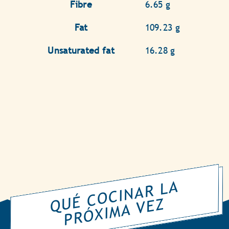
Fibre
6.65 g
Fat
109.23 g
Unsaturated fat
16.28 g
Q
É
C
O
CI
N
A
R
L
A
P
R
Ó
XI
M
A
V
E
U
Z