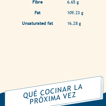
Fibre
6.65 g
Fat
109.23 g
Unsaturated fat
16.28 g
Q
É
C
O
CI
N
A
R
L
A
P
R
Ó
XI
M
A
V
E
U
Z