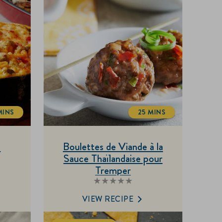
MINS
25 MINS
OTALTIME
TOTALTIME
s
Boulettes de Viande à la
Sauce Thaïlandaise pour
Tremper
Aucune
évaluation
soumise
VIEW RECIPE
pour
ce
recipe