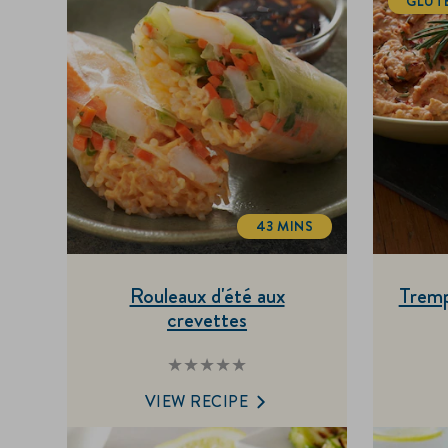
GLUT
43 MINS
TOTALTIME
Rouleaux d'été aux
Tremp
crevettes
Aucune
évaluation
soumise
VIEW RECIPE
pour
ce
recipe