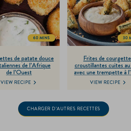
60 MINS
30 
TOTALTIME
T
ettes de patate douce
Frites de courgette
aliennes de l’Afrique
croustillantes cuites au
de l’Ouest
avec une trempette à l’a
aux herbes
VIEW RECIPE
VIEW RECIPE
CHARGER D’AUTRES RECETTES