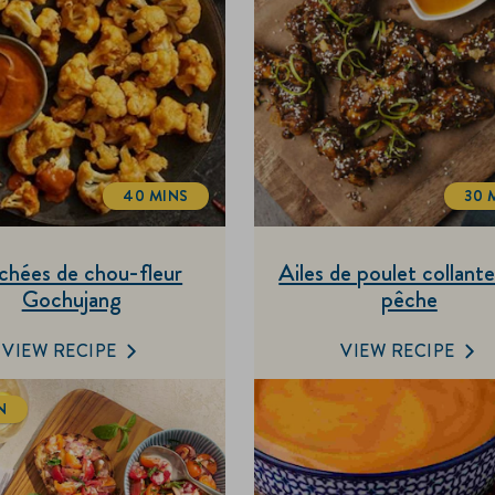
40 MINS
30 
TOTALTIME
T
chées de chou-fleur
Ailes de poulet collante
Gochujang
pêche
VIEW RECIPE
VIEW RECIPE
N