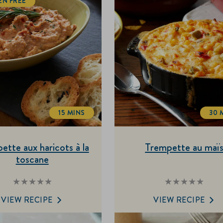
EN FREE
15 MINS
30 
TOTALTIME
T
ette aux haricots à la
Trempette au maï
toscane
Aucune
Aucune
évaluation
évaluation
soumise
soumise
VIEW RECIPE
VIEW RECIPE
pour
pour
ce
ce
recipe
recipe