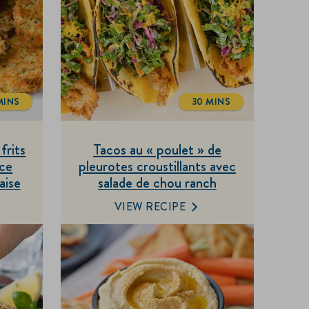
MINS
30 MINS
OTALTIME
TOTALTIME
frits
Tacos au « poulet » de
uce
pleurotes croustillants avec
aise
salade de chou ranch
végétalienne
VIEW RECIPE