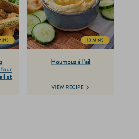
MINS
10 MINS
OTALTIME
TOTALTIME
s
Houmous à l’ail
 four
il et
VIEW RECIPE