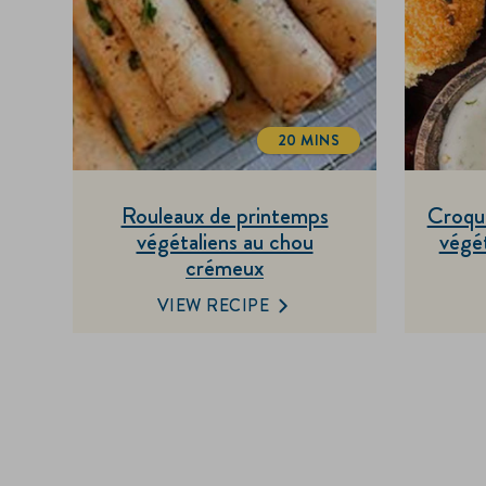
20 MINS
TOTALTIME
Rouleaux de printemps
Croqu
végétaliens au chou
végét
crémeux
VIEW RECIPE