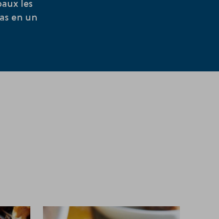
paux les
pas en un