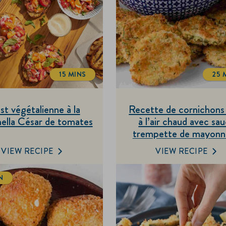
15 MINS
25 
TOTALTIME
T
st végétalienne à la
Recette de cornichons 
ella César de tomates
à l’air chaud avec sa
trempette de mayonn
épicée
VIEW RECIPE
VIEW RECIPE
N