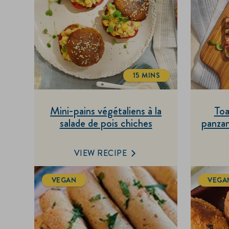
15 MINS
TOTALTIME
Mini-pains végétaliens à la
Toa
salade de pois chiches
panzan
VIEW RECIPE
VEGAN
VEGA