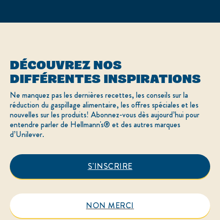
SECTION JURIDIQUE
Plan du Site
Accessibilité
Conditions d'utilisation
Paramètres des cookies
Politique de confidentialité
DÉCOUVREZ NOS
Merci de ne pas revendre mes informations
DIFFÉRENTES INSPIRATIONS
Ne manquez pas les dernières recettes, les conseils sur la
Adchoices - Do not sell or Share
réduction du gaspillage alimentaire, les offres spéciales et les
nouvelles sur les produits! Abonnez-vous dès aujourd’hui pour
entendre parler de Hellmann's® et des autres marques
d’Unilever.
LOCATION
Canada
Sélectionnez votre pays
S'INSCRIRE
English
NON MERCI
© 2026 Hellmann’s
Ce site Web s’adresse uniquement aux