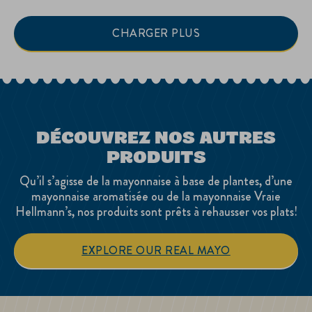
Hellmann’s®
Paprika
(340mL)
épicé
est
Hellmann’s®
CHARGER PLUS
de
(325mL)
4.6
est
sur
de
5
3.4
à
sur
partir
5
de
à
319
partir
notes.
de
DÉCOUVREZ NOS AUTRES
38
PRODUITS
notes.
Qu’il s’agisse de la mayonnaise à base de plantes, d’une
mayonnaise aromatisée ou de la mayonnaise Vraie
Hellmann’s, nos produits sont prêts à rehausser vos plats!
EXPLORE OUR REAL MAYO