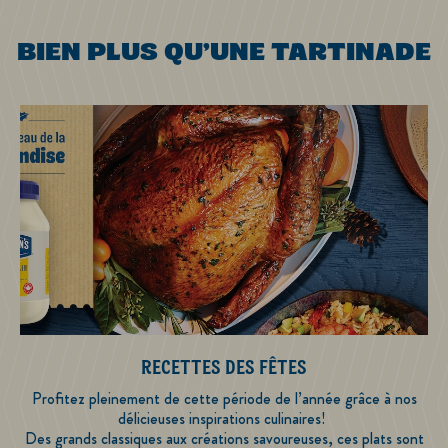
BIEN PLUS QU’UNE TARTINADE
H
RECETTES DES FÊTES
u
Profitez pleinement de cette période de l’année grâce à nos
délicieuses inspirations culinaires!
Des grands classiques aux créations savoureuses, ces plats sont