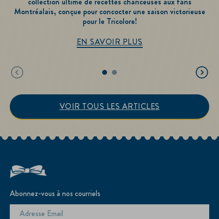
collection ultime de recettes chanceuses aux fans
a
Montréalais, conçue pour concocter une saison victorieuse
pour le Tricolore!
La Recette du Succès
EN SAVOIR PLUS
VOIR TOUS LES ARTICLES
Abonnez-vous à nos courriels