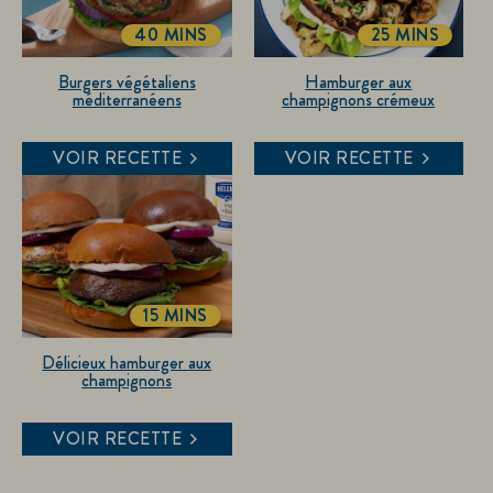
40 MINS
25 MINS
TOTALTIME
TOTALTIME
Burgers végétaliens
Hamburger aux
méditerranéens
champignons crémeux
VOIR RECETTE
VOIR RECETTE
15 MINS
TOTALTIME
Délicieux hamburger aux
champignons
VOIR RECETTE