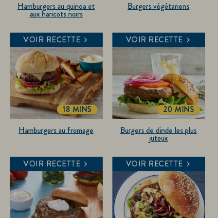
Hamburgers au quinoa et
Burgers végétariens
aux haricots noirs
VOIR RECETTE
VOIR RECETTE
18 MINS
20 MINS
TOTALTIME
TOTALTIME
Hamburgers au fromage
Burgers de dinde les plus
juteux
VOIR RECETTE
VOIR RECETTE