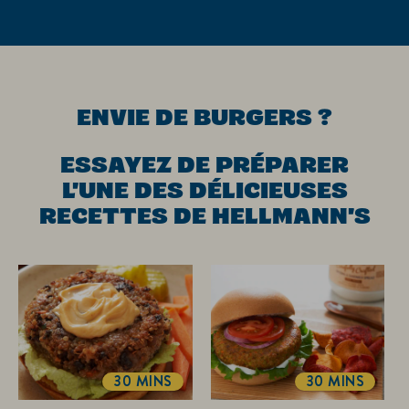
ENVIE DE BURGERS ?
ESSAYEZ DE PRÉPARER
L'UNE DES DÉLICIEUSES
RECETTES DE HELLMANN'S
30 MINS
30 MINS
TOTALTIME
TOTALTIME