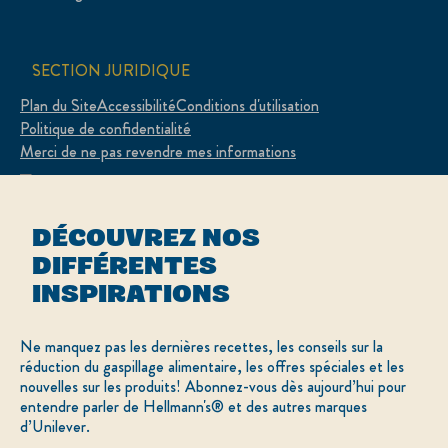
SECTION JURIDIQUE
Plan du Site
Accessibilité
Conditions d'utilisation
Politique de confidentialité
Merci de ne pas revendre mes informations
Adchoices - Do not sell or Share
DÉCOUVREZ NOS
DIFFÉRENTES
INSPIRATIONS
LOCATION
Canada
Sélectionnez votre pays
Ne manquez pas les dernières recettes, les conseils sur la
réduction du gaspillage alimentaire, les offres spéciales et les
English
nouvelles sur les produits! Abonnez-vous dès aujourd’hui pour
entendre parler de Hellmann's® et des autres marques
d’Unilever.