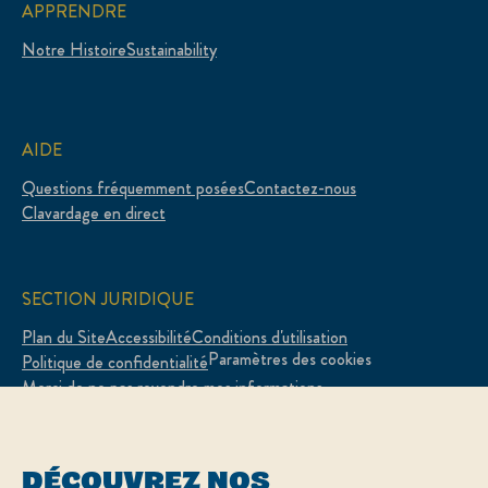
APPRENDRE
Notre Histoire
Sustainability
AIDE
Questions fréquemment posées
Contactez-nous
Clavardage en direct
SECTION JURIDIQUE
Plan du Site
Accessibilité
Conditions d'utilisation
Paramètres des cookies
Politique de confidentialité
Merci de ne pas revendre mes informations
Adchoices - Do not sell or Share
DÉCOUVREZ NOS