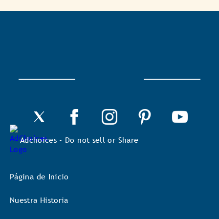
Con
esta
acción
se
abrirá
un
cuadro
de
diálogo.
Adchoices - Do not sell or Share
Página de Inicio
Nuestra Historia