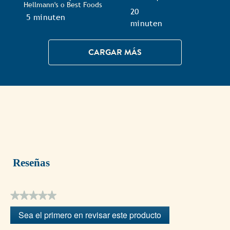
Hellmann's o Best Foods
TotalTime
20
TotalTime
5 minuten
minuten
CARGAR MÁS
Reseñas
★★★★★
Sin
Sea el primero en revisar este producto
puntuación
.