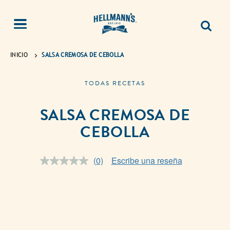
INICIO
SALSA CREMOSA DE CEBOLLA
TODAS RECETAS
SALSA CREMOSA DE
CEBOLLA
(0)
Escribe una reseña
Sin
puntuación.
Enlace
en
la
misma
página.