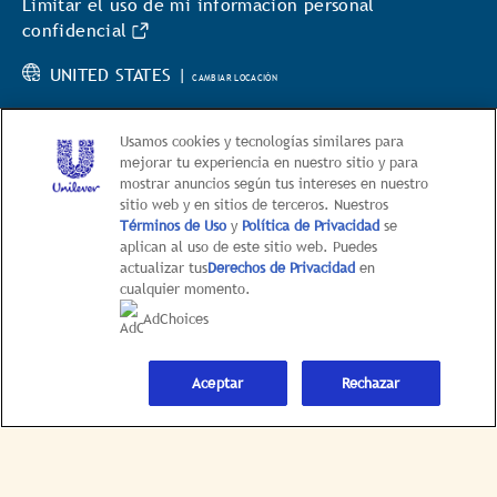
Limitar el uso de mi información personal
confidencial
UNITED STATES |
CAMBIAR LOCACIÓN
Usamos cookies y tecnologías similares para
mejorar tu experiencia en nuestro sitio y para
mostrar anuncios según tus intereses en nuestro
sitio web y en sitios de terceros. Nuestros
© 2026 Hellmann’s
Términos de Uso
y
Política de Privacidad
se
aplican al uso de este sitio web. Puedes
This web site is directed only to U.S. consumers for
actualizar tus
Derechos de Privacidad
en
products and services of Unilever United States.
cualquier momento.
This web site is not directed to consumers outside of
AdChoices
the U.S.
Aceptar
Rechazar