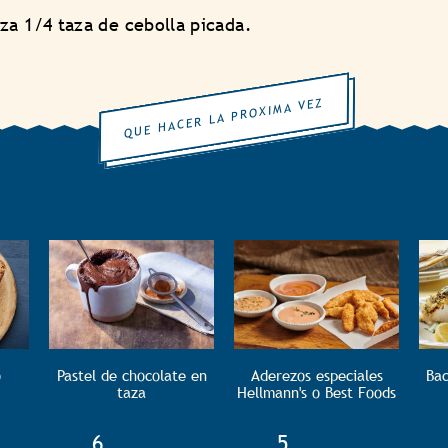
za 1/4 taza de cebolla picada.
QUE HACER LA PROXIMA VEZ
o
Pastel de chocolate en
Aderezos especiales
Bac
taza
Hellmann's o Best Foods
e
TotalTime
6
TotalTime
5