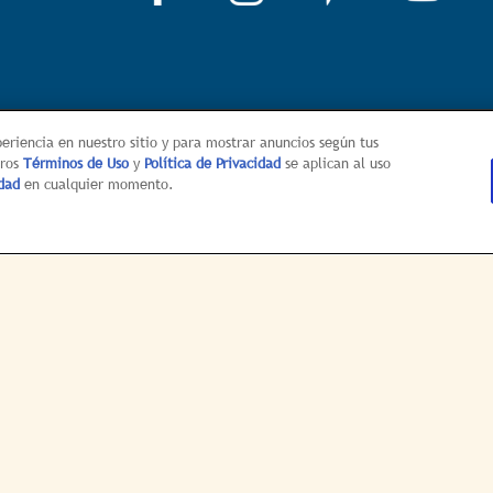
ria
Localizador de tiendas
Contáctanos
eriencia en nuestro sitio y para mostrar anuncios según tus
tros
Términos de Uso
y
Política de Privacidad
se aplican al uso
dad
en cualquier momento.
as de cookies
Condiciones del servicio
Mapa del Sitio
No ve
lud del Consumidor
Limitar el uso de mi información personal confid
© 2026 Hellmann’s
directed only to U.S. consumers for products and services of Unile
This web site is not directed to consumers outside of the U.S.