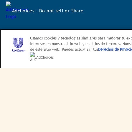
de
diálogo.
Adchoices - Do not sell or Share
Página de Inicio
Nuestra Histo
Usamos cookies y tecnologías similares para mejorar tu exp
intereses en nuestro sitio web y en sitios de terceros. Nues
de este sitio web. Puedes actualizar tus
Derechos de Privaci
AdChoices
Política de privacidad
Preferenci
Política de Privacidad de la Información sobre la Sa
This web site is 