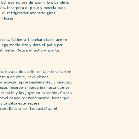
 bol que no sea de aluminio o bandeja
da. Incorpora el pollo y mezcla para
 el refrigerador mientras giras
4 horas.
rinada. Calienta 1 cucharada de aceite
uego medio-alto y dora el pollo por
almente. Retira el pollo y aparta.
 cucharada de aceite en la misma sartén
ezcla de chile, revolviendo
ue espese, aproximadamente, 5 minutos.
yogur. Incorpora margarina hasta que se
 el pollo y los jugos en la sartén. Cocina
revolviendo ocasionalmente, hasta que
 y la salsa esté espesa,
os. Decora con las castañas, el