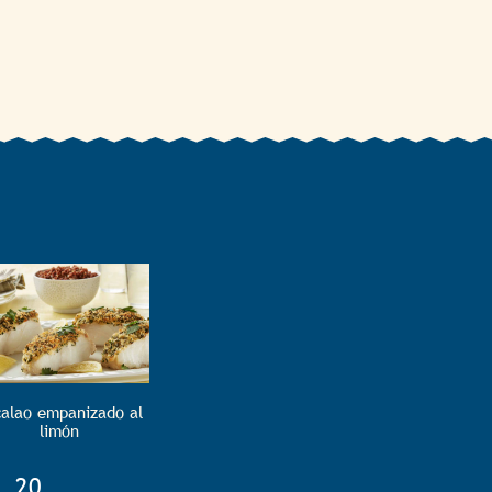
alao empanizado al
limón
TotalTime
20