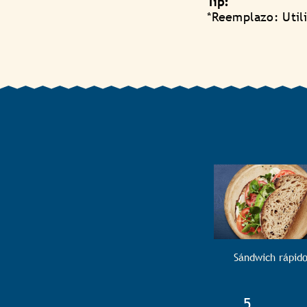
Tip:
*Reemplazo: Utili
Sándwich rápid
TotalTim
5