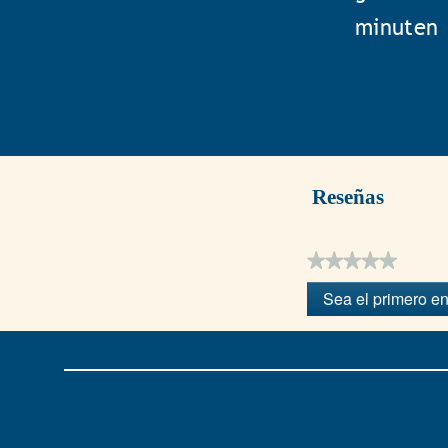
minuten
Reseñas
★★★★★
Sin
Sea el primero en
puntuación
.
Con
esta
acción
se
abrirá
un
cuadro