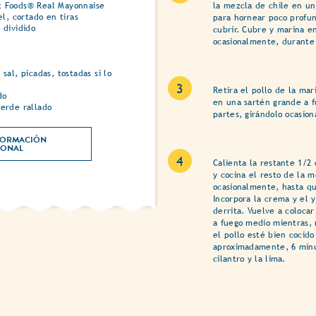
t Foods® Real Mayonnaise
la mezcla de chile en un
el, cortado en tiras
para hornear poco profun
 dividido
cubrir. Cubre y marina en
ocasionalmente, durante 
sal, picadas, tostadas si lo
Retira el pollo de la ma
do
en una sartén grande a f
verde rallado
partes, girándolo ocasion
ORMACIÓN 
NUTRICIONAL 
Calienta la restante 1/2
y cocina el resto de la m
ocasionalmente, hasta q
Incorpora la crema y el 
derrita. Vuelve a colocar
a fuego medio mientras, 
el pollo esté bien cocido
aproximadamente, 6 minut
cilantro y la lima.