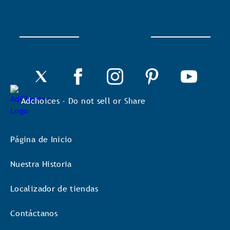
un
cuadro
de
diálogo.
Adchoices - Do not sell or Share
Página de Inicio
Nuestra Historia
Localizador de tiendas
Contáctanos