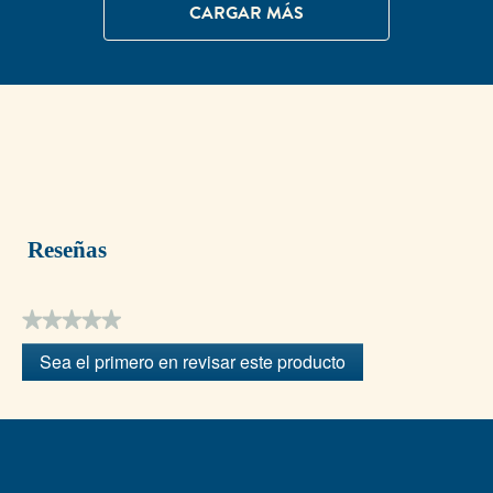
CARGAR MÁS
Reseñas
★★★★★
Sin
Sea el primero en revisar este producto
puntuación
.
Con
esta
acción
se
abrirá