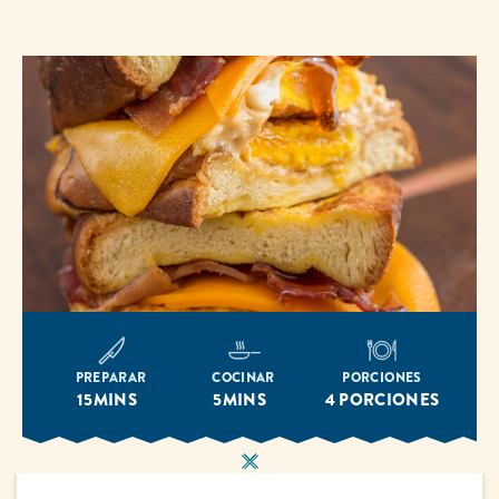
página.
PREPARAR
COCINAR
PORCIONES
15MINS
5MINS
4 PORCIONES