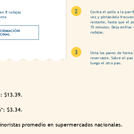
Cocina el pollo a la parr
en 8 rodajas
ente
vez y pintándolo frecue
restante, hasta que el p
15 minutos. Deja enfriar 
ORMACIÓN 
rodajas.
NUTRICIONAL 
Unta los panes de forma
reservaste. Sobre el pan 
luego el otro pan.
: $13.39.
*: $3.34.
inoristas promedio en supermercados nacionales.