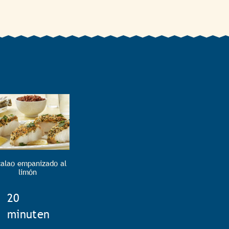
alao empanizado al
limón
TotalTime
20
minuten