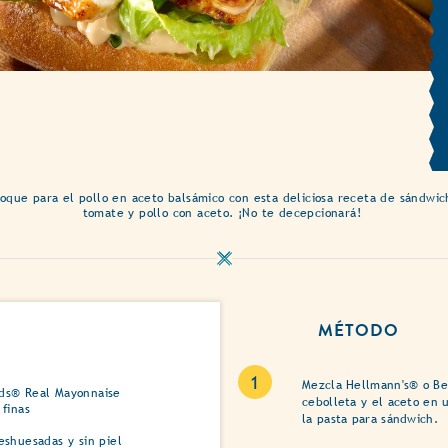
que para el pollo en aceto balsámico con esta deliciosa receta de sándwic
tomate y pollo con aceto. ¡No te decepcionará!
MÉTODO
Mezcla Hellmann's® o Be
ods® Real Mayonnaise
cebolleta y el aceto en 
 finas
la pasta para sándwich.
o
eshuesadas y sin piel