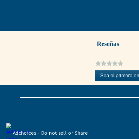
Reseñas
★★★★★
Sin
Sea el primero en
puntuación
.
Con
esta
acción
se
abrirá
un
cuadro
de
diálogo.
Adchoices - Do not sell or Share