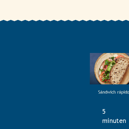
Sándwich rápid
TotalTim
5
minuten