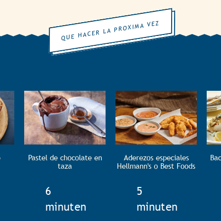
QUE HACER LA PROXIMA VEZ
o
Pastel de chocolate en
Aderezos especiales
Bac
taza
Hellmann's o Best Foods
e
TotalTime
6
TotalTime
5
minuten
minuten