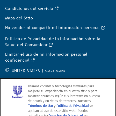
Condiciones del servicio
Mapa del Sitio
No vender ni compartir mi información personal
Política de Privacidad de la Información sobre la
Salud del Consumidor
Limitar el uso de mi información personal
confidencial
UNITED STATES |
CAMBIAR LOCACIÓN
Usamos cookies y tecnologías similares para
mejorar tu experiencia en nuestro sitio y para
mostrar anuncios según tus intereses en nuestro
sitio web y en sitios de terceros. Nuestros
© 2026 Hellmann’s
Términos de Uso
y
Política de Privacidad
se
aplican al uso de este sitio web. Puedes
This web site is directed only to U.S. consumers for
actualizar tus
Derechos de Privacidad
en