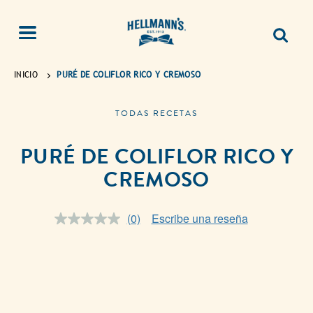
INICIO
PURÉ DE COLIFLOR RICO Y CREMOSO
TODAS RECETAS
PURÉ DE COLIFLOR RICO Y
CREMOSO
(0)
Escribe una reseña
Sin
puntuación.
Enlace
en
la
misma
página.