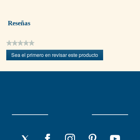
Reseñas
★★★★★
Sin
Sea el primero en revisar este producto
puntuación
.
Con
esta
acción
se
abrirá
un
cuadro
de
diálogo.