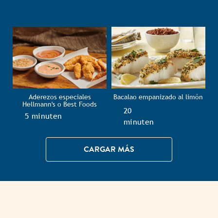
Aderezos especiales
Bacalao empanizado al limón
Hellmann's o Best Foods
TotalTime
20
TotalTime
5 minuten
minuten
CARGAR MÁS