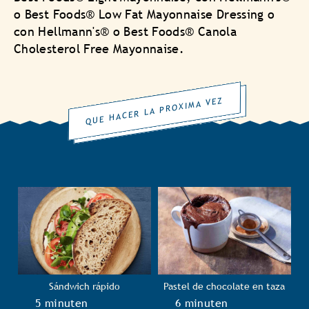
o Best Foods® Low Fat Mayonnaise Dressing o
con Hellmann's® o Best Foods® Canola
Cholesterol Free Mayonnaise.
QUE HACER LA PROXIMA VEZ
Sándwich rápido
Pastel de chocolate en taza
TotalTime
5 minuten
TotalTime
6 minuten