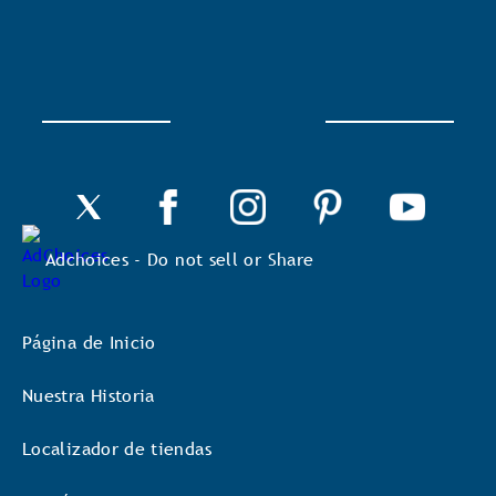
se
abrirá
un
cuadro
de
diálogo.
Adchoices - Do not sell or Share
Página de Inicio
Nuestra Historia
Localizador de tiendas