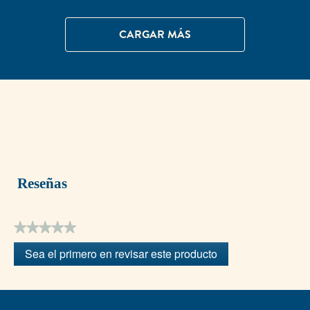
CARGAR MÁS
Reseñas
★★★★★
Sin
Sea el primero en revisar este producto
puntuación
.
Con
esta
acción