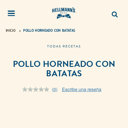
INICIO
POLLO HORNEADO CON BATATAS
TODAS RECETAS
POLLO HORNEADO CON
BATATAS
(0)
Escribe una reseña
Sin
puntuación.
Enlace
en
la
misma
página.