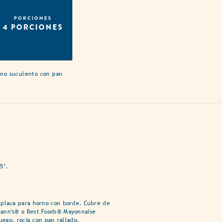
PORCIONES
4 PORCIONES
rno suculento con pan
5°.
 placa para horno con borde. Cubre de
ann's® o Best Foods® Mayonnaise
luego, rocía con pan rallado.