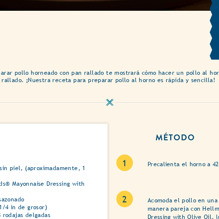
parar pollo horneado con pan rallado te mostrará cómo hacer un pollo al ho
rallado. ¡Nuestra receta para preparar pollo al horno es rápida y sencilla!
MÉTODO
Precalienta el horno a 42
sin piel, (aproximadamente, 1
ds® Mayonnaise Dressing with
sazonado
Acomoda el pollo en una
/4 in de grosor)
manera pareja con Hellm
 rodajas delgadas
Dressing with Olive Oil, 