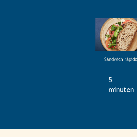
Sándwich rápid
TotalTim
5
minuten