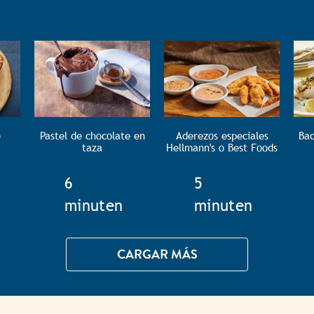
o
Pastel de chocolate en
Aderezos especiales
Bac
taza
Hellmann's o Best Foods
e
TotalTime
6
TotalTime
5
minuten
minuten
CARGAR MÁS