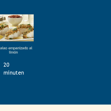
alao empanizado al
limón
TotalTime
20
minuten