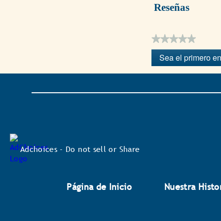
Reseñas
★★★★★
Sin
Sea el primero en
puntuación
.
Con
esta
acción
se
abrirá
un
cuadro
de
diálogo.
Adchoices - Do not sell or Share
Página de Inicio
Nuestra Histo