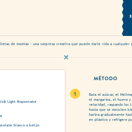
lletas de momias - una sorpresa creativa que puede darle vida a cualquier
MÉTODO
Bata el azúcar, el Hellm
el margarina, el huevo y
ds® Light Mayonnaise
velocidad, raspando los 
hasta que se mezclen bie
harina gradualmente hast
la
en plástico y refrigere p
hocolate blanco o betún