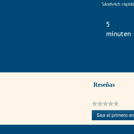
Sándwich rápid
TotalTim
5
minuten
Reseñas
★★★★★
Sin
Sea el primero en
puntuación
.
Con
esta