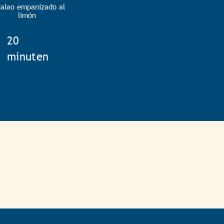
alao empanizado al
limón
TotalTime
20
minuten