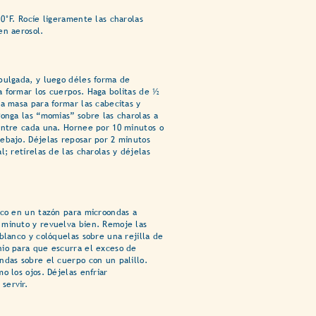
0°F. Rocíe ligeramente las charolas
en aerosol.
pulgada, y luego déles forma de
 formar los cuerpos. Haga bolitas de ½
la masa para formar las cabecitas y
Ponga las “momias” sobre las charolas a
entre cada una. Hornee por 10 minutos o
ebajo. Déjelas reposar por 2 minutos
l; retírelas de las charolas y déjelas
nco en un tazón para microondas a
 minuto y revuelva bien. Remoje las
blanco y colóquelas sobre una rejilla de
io para que escurra el exceso de
ndas sobre el cuerpo con un palillo.
o los ojos. Déjelas enfriar
servir.