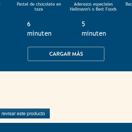
o
Pastel de chocolate en
Aderezos especiales
Bac
taza
Hellmann's o Best Foods
e
TotalTime
6
TotalTime
5
minuten
minuten
CARGAR MÁS
 revisar este producto