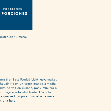
PORCIONES
3 PORCIONES
 postre en tu mesa.
ann's® or Best Foods® Light Mayonnaise,
 la vainilla en un tazón grande a media
lados de vez en cuando, por 2 minutos o
n. Baje a velocidad lenta. Añada la
a que se incorpore. Envuelva la masa
or una hora.