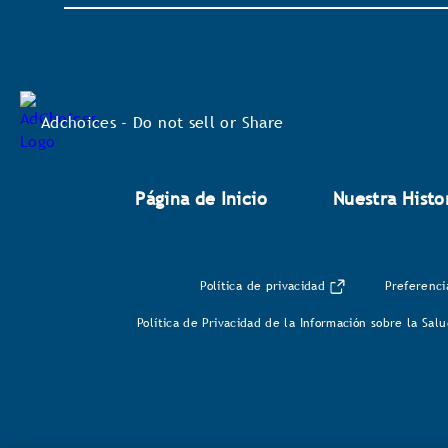
acción
se
abrirá
un
cuadro
de
diálogo.
Adchoices - Do not sell or Share
Página de Inicio
Nuestra Histo
Política de privacidad
Preferenci
Política de Privacidad de la Información sobre la Sa