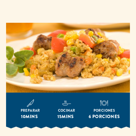
misma
página.
PREPARAR
COCINAR
PORCIONES
10MINS
15MINS
6 PORCIONES