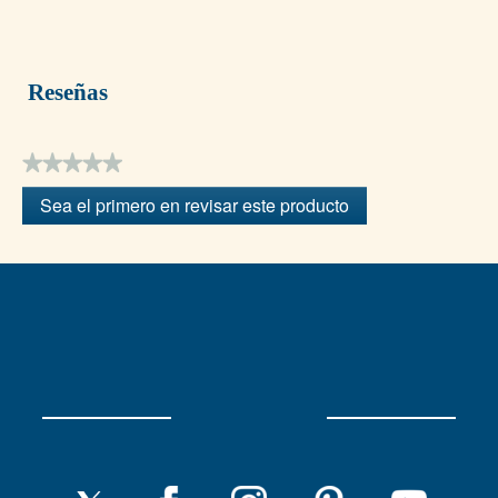
Reseñas
★★★★★
Sin
Sea el primero en revisar este producto
puntuación
.
Con
esta
acción
se
abrirá
un
cuadro
de
diálogo.