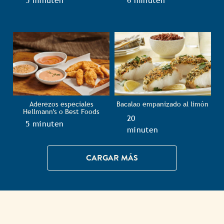
TotalTime
5 minuten
TotalTime
6 minuten
Aderezos especiales
Bacalao empanizado al limón
Hellmann's o Best Foods
TotalTime
20
TotalTime
5 minuten
minuten
CARGAR MÁS