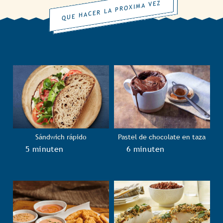
QUE HACER LA PROXIMA VEZ
Sándwich rápido
Pastel de chocolate en taza
TotalTime
5 minuten
TotalTime
6 minuten