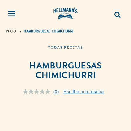
INICIO
HAMBURGUESAS CHIMICHURRI
TODAS RECETAS
HAMBURGUESAS
CHIMICHURRI
(0)
Escribe una reseña
Sin
puntuación.
Enlace
en
la
misma
página.