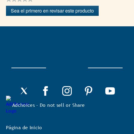
Sin
Sea el primero en revisar este producto
puntuación
.
Con
esta
acción
se
abrirá
un
cuadro
de
diálogo.
Adchoices - Do not sell or Share
Página de Inicio