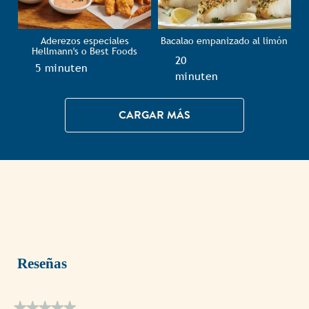
Aderezos especiales
Bacalao empanizado al limón
Hellmann's o Best Foods
TotalTime
20
TotalTime
5 minuten
minuten
CARGAR MÁS
Reseñas
★★★★★