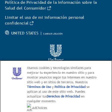
Política de Privacidad de la Información sobre la
Salud del Consumidor
Limitar el uso de mi información personal
confidencial
UNITED STATES |
CAMBIAR LOCACIÓN
© 2026 Hellmann’s
Usamos cookies y tecnologías similares para
mejorar tu experiencia en nuestro sitio y para
This web site is directed only to U.S. consumers for
mostrar anuncios según tus intereses en nuestro
products and services of Unilever United States.
sitio web y en sitios de terceros. Nuestros
This web site is not directed to consumers outside of
Términos de Uso
y
Política de Privacidad
se
aplican al uso de este sitio web. Puedes
the U.S.
actualizar tus
Derechos de Privacidad
en
cualquier momento.
AdChoices