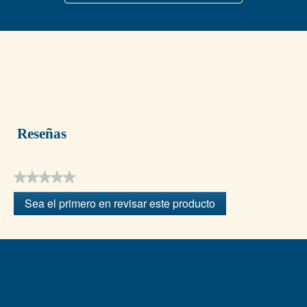
Reseñas
★★★★★
Sin
Sea el primero en revisar este producto
puntuación
.
Con
esta
acción
se
abrirá
un
cuadro