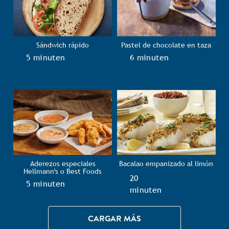
Sándwich rápido
Pastel de chocolate en taza
TotalTime
5 minuten
TotalTime
6 minuten
Aderezos especiales
Bacalao empanizado al limón
Hellmann's o Best Foods
TotalTime
20
TotalTime
5 minuten
minuten
CARGAR MÁS