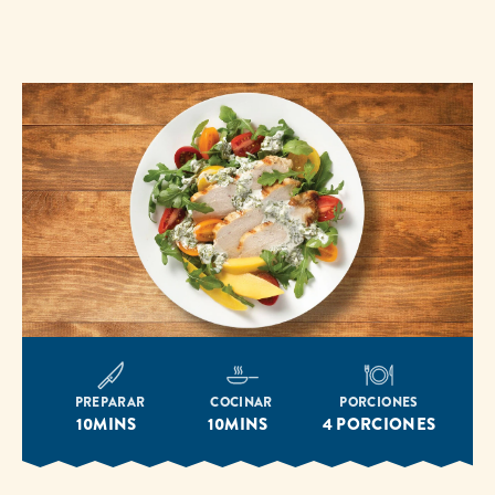
misma
página.
PREPARAR
COCINAR
PORCIONES
10MINS
10MINS
4 PORCIONES