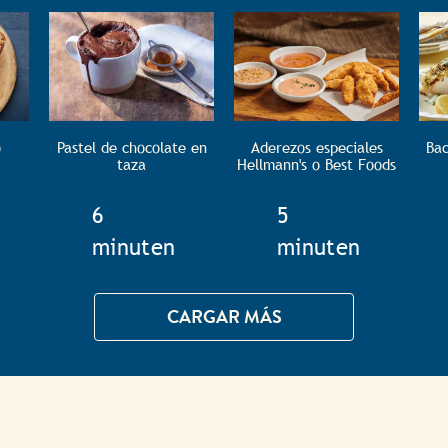
o
Pastel de chocolate en
Aderezos especiales
Bac
taza
Hellmann's o Best Foods
e
TotalTime
6
TotalTime
5
minuten
minuten
CARGAR MÁS