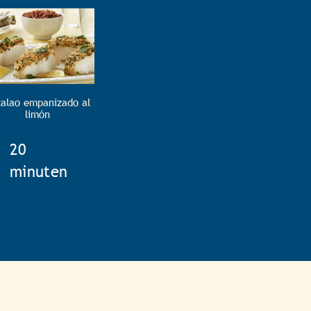
alao empanizado al
limón
TotalTime
20
minuten