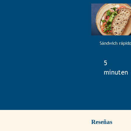
Sándwich rápid
TotalTim
5
minuten
Reseñas