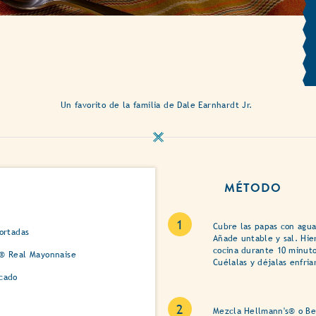
Un favorito de la familia de Dale Earnhardt Jr.
MÉTODO
Cubre las papas con agua
ortadas
Añade untable y sal. Hier
cocina durante 10 minuto
s® Real Mayonnaise
Cuélalas y déjalas enfria
cado
Mezcla Hellmann's® o Be