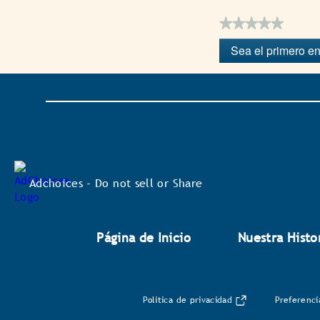
★★★★★
Sin
Sea el primero en
puntuación
.
Con
esta
acción
se
abrirá
un
cuadro
de
diálogo.
Adchoices - Do not sell or Share
Página de Inicio
Nuestra Histo
Política de privacidad
Preferenci