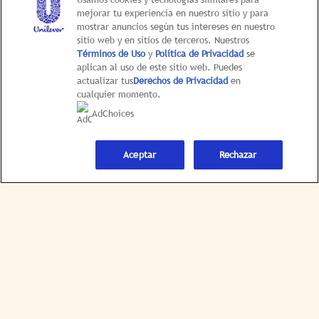
mejorar tu experiencia en nuestro sitio y para
Limitar el uso de mi información personal
mostrar anuncios según tus intereses en nuestro
confidencial
sitio web y en sitios de terceros. Nuestros
Términos de Uso
y
Política de Privacidad
se
aplican al uso de este sitio web. Puedes
UNITED STATES |
CAMBIAR LOCACIÓN
actualizar tus
Derechos de Privacidad
en
cualquier momento.
AdChoices
Aceptar
Rechazar
© 2026 Hellmann’s
This web site is directed only to U.S. consumers for
products and services of Unilever United States.
This web site is not directed to consumers outside of
the U.S.