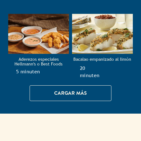
Aderezos especiales
Bacalao empanizado al limón
Hellmann's o Best Foods
TotalTime
20
TotalTime
5 minuten
minuten
CARGAR MÁS