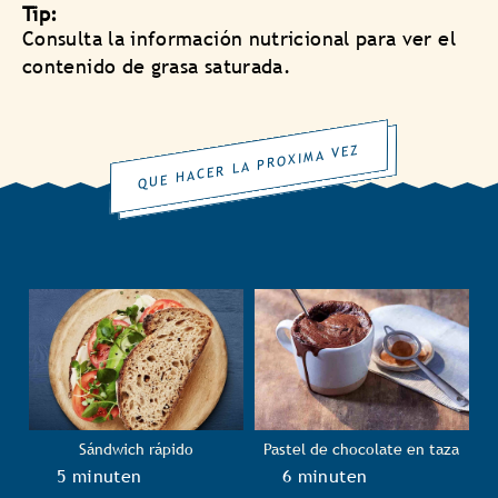
Tip:
Consulta la información nutricional para ver el
contenido de grasa saturada.
QUE HACER LA PROXIMA VEZ
Sándwich rápido
Pastel de chocolate en taza
TotalTime
5 minuten
TotalTime
6 minuten