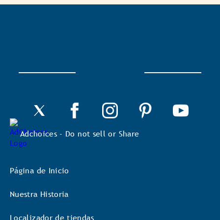
esta
acción
se
abrirá
un
cuadro
de
diálogo.
Adchoices - Do not sell or Share
Página de Inicio
Nuestra Historia
Localizador de tiendas