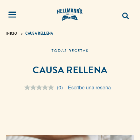
INICIO
CAUSA RELLENA
TODAS RECETAS
CAUSA RELLENA
(0)
Escribe una reseña
Sin
puntuación.
Enlace
en
la
misma
página.