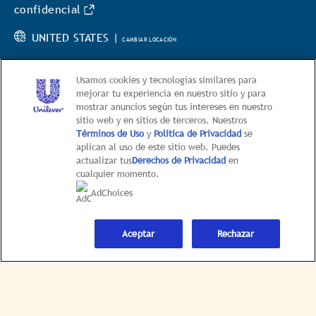
confidencial
UNITED STATES |
CAMBIAR LOCACIÓN
Usamos cookies y tecnologías similares para
mejorar tu experiencia en nuestro sitio y para
mostrar anuncios según tus intereses en nuestro
sitio web y en sitios de terceros. Nuestros
© 2026 Hellmann’s
Términos de Uso
y
Política de Privacidad
se
aplican al uso de este sitio web. Puedes
This web site is directed only to U.S. consumers for
actualizar tus
Derechos de Privacidad
en
products and services of Unilever United States.
cualquier momento.
This web site is not directed to consumers outside of
AdChoices
the U.S.
Aceptar
Rechazar