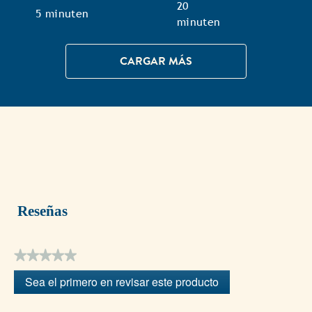
TotalTime
20
TotalTime
5 minuten
minuten
CARGAR MÁS
Reseñas
★★★★★
Sin
Sea el primero en revisar este producto
puntuación
.
Con