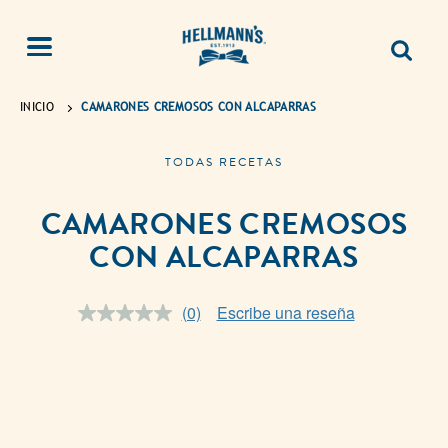
INICIO
CAMARONES CREMOSOS CON ALCAPARRAS
TODAS RECETAS
CAMARONES CREMOSOS
CON ALCAPARRAS
(0)
Escribe una reseña
Sin
puntuación.
Enlace
en
la
misma
página.