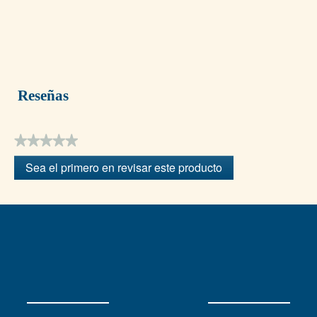
Reseñas
★★★★★
Sin
Sea el primero en revisar este producto
puntuación
.
Con
esta
acción
se
abrirá
un
cuadro
de
diálogo.