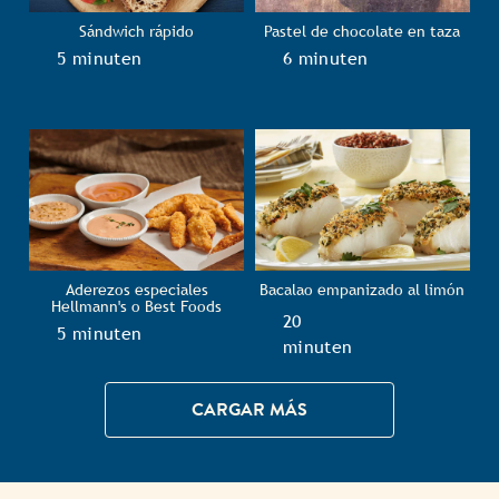
Sándwich rápido
Pastel de chocolate en taza
TotalTime
5 minuten
TotalTime
6 minuten
Aderezos especiales
Bacalao empanizado al limón
Hellmann's o Best Foods
TotalTime
20
TotalTime
5 minuten
minuten
CARGAR MÁS