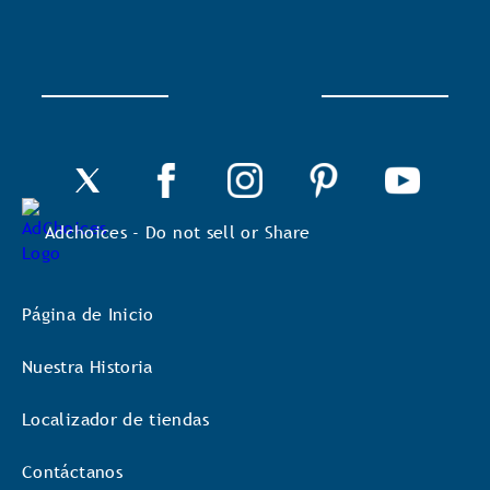
abrirá
un
cuadro
de
diálogo.
Adchoices - Do not sell or Share
Página de Inicio
Nuestra Historia
Localizador de tiendas
Contáctanos