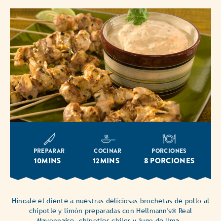
PREPARAR
COCINAR
PORCIONES
10MINS
12MINS
8 PORCIONES
Híncale el diente a nuestras deliciosas brochetas de pollo al
chipotle y limón preparadas con Hellmann's® Real
Mayonnaise, chipotles chiles y jugo de lima.