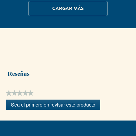
CARGAR MÁS
Reseñas
★★★★★
Sin
Sea el primero en revisar este producto
puntuación
.
Con
esta
acción
se