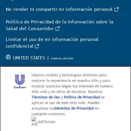
No vender ni compartir mi información personal
Política de Privacidad de la Información sobre la
Salud del Consumidor
Limitar el uso de mi información personal
confidencial
UNITED STATES |
CAMBIAR LOCACIÓN
Usamos cookies y tecnologías similares para
mejorar tu experiencia en nuestro sitio y para
mostrar anuncios según tus intereses en nuestro
sitio web y en sitios de terceros. Nuestros
© 2026 Hellmann’s
Términos de Uso
y
Política de Privacidad
se
aplican al uso de este sitio web. Puedes
This web site is directed only to U.S. consumers for
actualizar tus
Derechos de Privacidad
en
products and services of Unilever United States.
cualquier momento.
This web site is not directed to consumers outside of
AdChoices
the U.S.