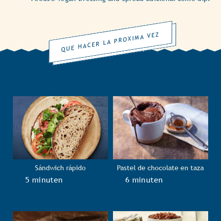
QUE HACER LA PROXIMA VEZ
Sándwich rápido
Pastel de chocolate en taza
TotalTime
5 minuten
TotalTime
6 minuten