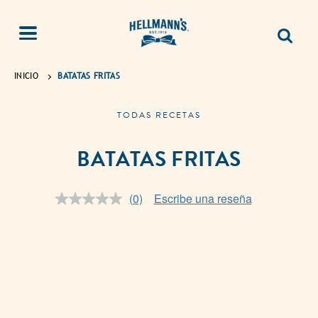
INICIO
BATATAS FRITAS
TODAS RECETAS
BATATAS FRITAS
(0)
Escribe una reseña
Sin
puntuación.
Enlace
en
la
misma
página.