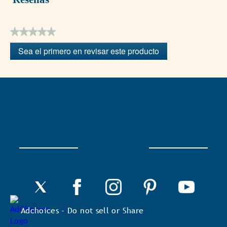
★★★★★
Sin
Sea el primero en revisar este producto
puntuación
.
Con
esta
acción
se
abrirá
un
cuadro
de
diálogo.
Adchoices - Do not sell or Share