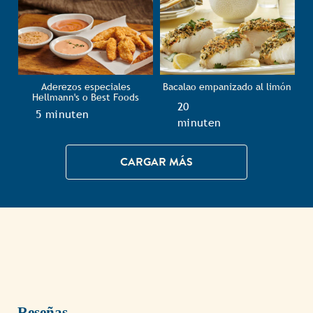
Aderezos especiales
Bacalao empanizado al limón
Hellmann's o Best Foods
TotalTime
20
TotalTime
5 minuten
minuten
CARGAR MÁS
Reseñas