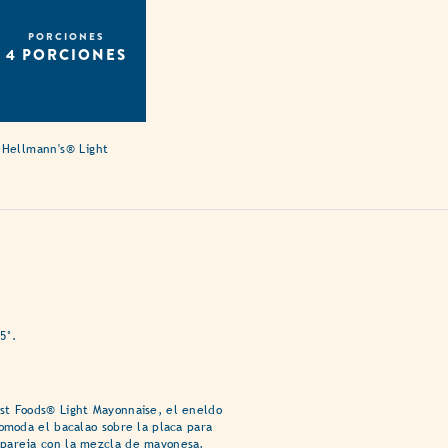
PORCIONES
4 PORCIONES
n Hellmann's® Light
5°.
st Foods® Light Mayonnaise, el eneldo
comoda el bacalao sobre la placa para
pareja con la mezcla de mayonesa,