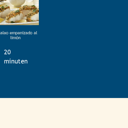
alao empanizado al
limón
TotalTime
20
minuten