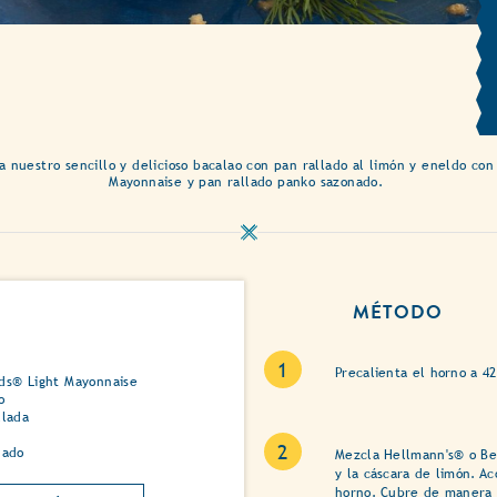
a nuestro sencillo y delicioso bacalao con pan rallado al limón y eneldo co
Mayonnaise y pan rallado panko sazonado.
MÉTODO
Precalienta el horno a 42
ds® Light Mayonnaise
o
llada
nado
Mezcla Hellmann's® o Be
y la cáscara de limón. A
horno. Cubre de manera 