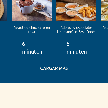
o
Pastel de chocolate en
Aderezos especiales
Bac
taza
Hellmann's o Best Foods
e
TotalTime
6
TotalTime
5
minuten
minuten
CARGAR MÁS