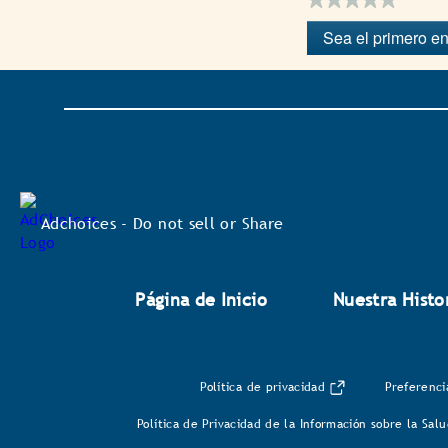
Sin
Sea el primero en
puntuación
.
Con
esta
acción
se
abrirá
un
cuadro
de
diálogo.
Adchoices - Do not sell or Share
Página de Inicio
Nuestra Histo
Política de privacidad
Preferenci
Política de Privacidad de la Información sobre la Sa