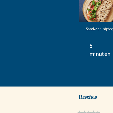
Sándwich rápid
TotalTim
5
minuten
Reseñas
★★★★★