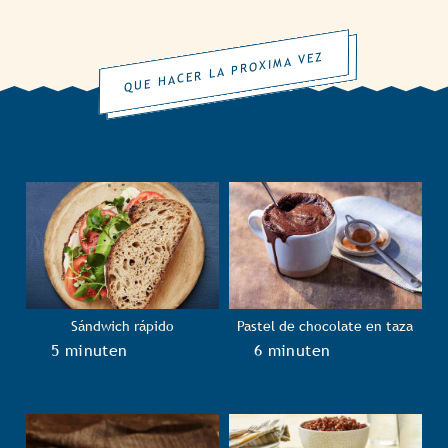
QUE HACER LA PROXIMA VEZ
Sándwich rápido
Pastel de chocolate en taza
TotalTime
5 minuten
TotalTime
6 minuten