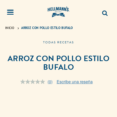
INICIO
ARROZ CON POLLO ESTILO BUFALO
TODAS RECETAS
ARROZ CON POLLO ESTILO
BUFALO
(0)
Escribe una reseña
Sin
puntuación.
Enlace
en
la
misma
página.