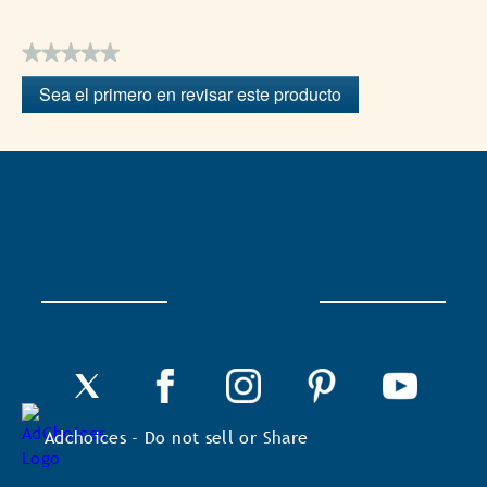
★★★★★
Sin
Sea el primero en revisar este producto
puntuación
.
Con
esta
acción
se
abrirá
un
cuadro
de
diálogo.
Adchoices - Do not sell or Share