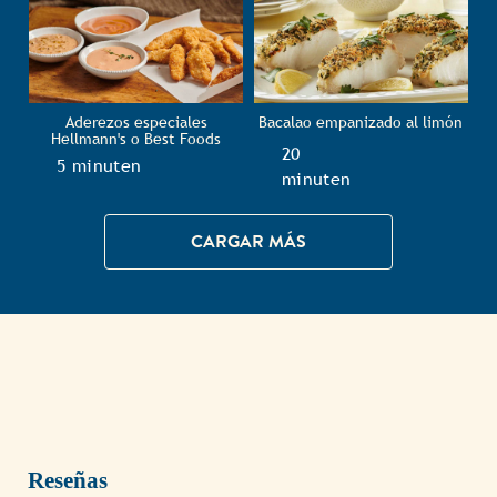
Aderezos especiales
Bacalao empanizado al limón
Hellmann's o Best Foods
TotalTime
20
TotalTime
5 minuten
minuten
CARGAR MÁS
Reseñas