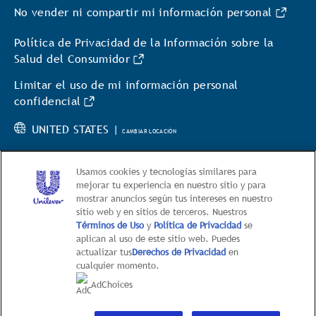
No vender ni compartir mi información personal
Política de Privacidad de la Información sobre la
Salud del Consumidor
Limitar el uso de mi información personal
confidencial
UNITED STATES |
CAMBIAR LOCACIÓN
Usamos cookies y tecnologías similares para
mejorar tu experiencia en nuestro sitio y para
mostrar anuncios según tus intereses en nuestro
sitio web y en sitios de terceros. Nuestros
© 2026 Hellmann’s
Términos de Uso
y
Política de Privacidad
se
aplican al uso de este sitio web. Puedes
This web site is directed only to U.S. consumers for
actualizar tus
Derechos de Privacidad
en
products and services of Unilever United States.
cualquier momento.
This web site is not directed to consumers outside of
AdChoices
the U.S.