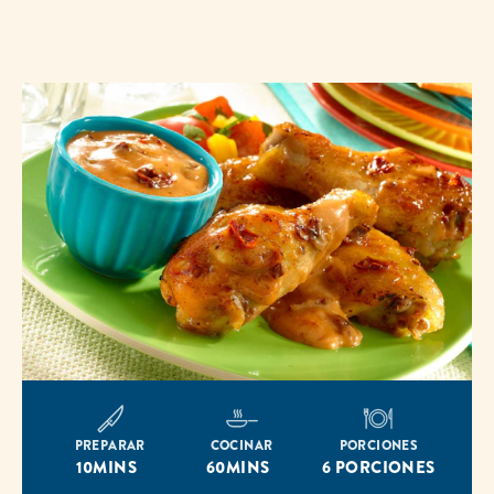
misma
página.
PREPARAR
COCINAR
PORCIONES
10MINS
60MINS
6 PORCIONES