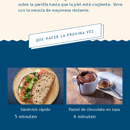
sobre la parrilla hasta que la piel esté crujiente. Sirve
con la mezcla de mayonesa restante.
QUE HACER LA PROXIMA VEZ
Sándwich rápido
Pastel de chocolate en taza
TotalTime
5 minuten
TotalTime
6 minuten