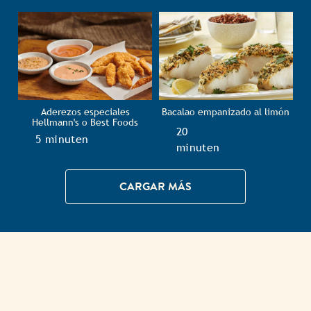
Aderezos especiales
Bacalao empanizado al limón
Hellmann's o Best Foods
TotalTime
20
TotalTime
5 minuten
minuten
CARGAR MÁS