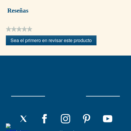
Reseñas
★★★★★
Sin
Sea el primero en revisar este producto
puntuación
.
Con
esta
acción
se
abrirá
un
cuadro
de
diálogo.