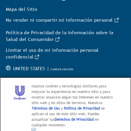
Mapa del Sitio
No vender ni compartir mi información personal
Política de Privacidad de la Información sobre la
Salud del Consumidor
Limitar el uso de mi información personal
confidencial
UNITED STATES |
CAMBIAR LOCACIÓN
Usamos cookies y tecnologías similares para
mejorar tu experiencia en nuestro sitio y para
mostrar anuncios según tus intereses en nuestro
sitio web y en sitios de terceros. Nuestros
© 2026 Hellmann’s
Términos de Uso
y
Política de Privacidad
se
aplican al uso de este sitio web. Puedes
This web site is directed only to U.S. consumers for
actualizar tus
Derechos de Privacidad
en
products and services of Unilever United States.
cualquier momento.