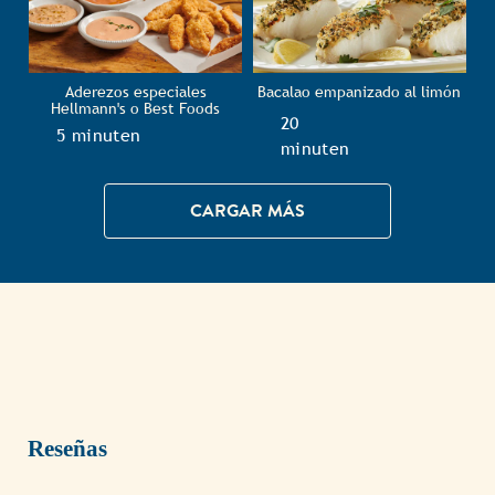
Aderezos especiales
Bacalao empanizado al limón
Hellmann's o Best Foods
TotalTime
20
TotalTime
5 minuten
minuten
CARGAR MÁS
Reseñas