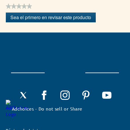
★★★★★
Sin
Sea el primero en revisar este producto
puntuación
.
Con
esta
acción
se
abrirá
un
cuadro
de
diálogo.
Adchoices - Do not sell or Share