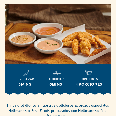
PREPARAR
COCINAR
PORCIONES
5MINS
0MINS
4 PORCIONES
Híncale el diente a nuestros deliciosos aderezos especiales
Hellmann's o Best Foods preparados con Hellmann's® Real
Mayonnaise.