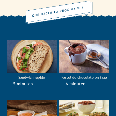
QUE HACER LA PROXIMA VEZ
Sándwich rápido
Pastel de chocolate en taza
TotalTime
5 minuten
TotalTime
6 minuten