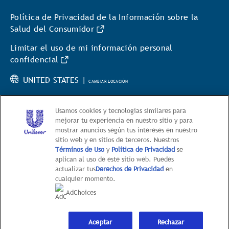
Política de Privacidad de la Información sobre la
Salud del Consumidor
Limitar el uso de mi información personal
confidencial
UNITED STATES |
CAMBIAR LOCACIÓN
Usamos cookies y tecnologías similares para
mejorar tu experiencia en nuestro sitio y para
mostrar anuncios según tus intereses en nuestro
sitio web y en sitios de terceros. Nuestros
© 2026 Hellmann’s
Términos de Uso
y
Política de Privacidad
se
aplican al uso de este sitio web. Puedes
This web site is directed only to U.S. consumers for
actualizar tus
Derechos de Privacidad
en
products and services of Unilever United States.
cualquier momento.
This web site is not directed to consumers outside of
AdChoices
the U.S.
Aceptar
Rechazar