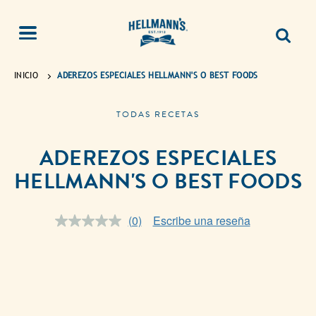
INICIO
ADEREZOS ESPECIALES HELLMANN'S O BEST FOODS
TODAS RECETAS
ADEREZOS ESPECIALES
HELLMANN'S O BEST FOODS
(0)
Escribe una reseña
Sin
puntuación.
Enlace
en
la
misma
página.