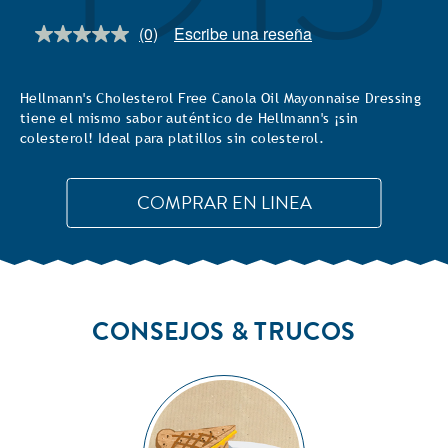
(0)
Escribe una reseña
Sin
puntuación.
Enlace
en
Hellmann's Cholesterol Free Canola Oil Mayonnaise Dressing
la
tiene el mismo sabor auténtico de Hellmann's ¡sin
misma
página.
colesterol! Ideal para platillos sin colesterol.
COMPRAR EN LINEA
CONSEJOS & TRUCOS