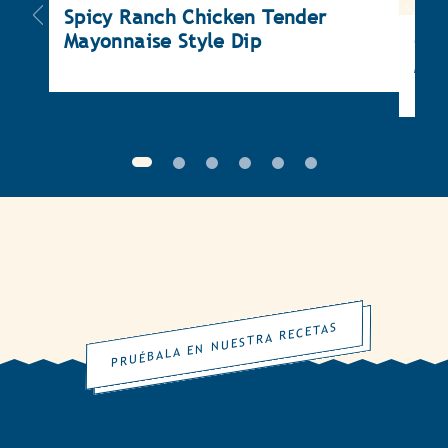
Gar
May
Spicy Ranch Chicken Tender
Mayonnaise Style Dip