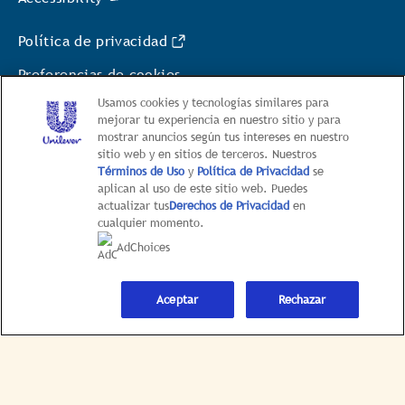
Página de Inicio
Nuestra Historia
Localizador de tiendas
Usamos cookies y tecnologías similares para
mejorar tu experiencia en nuestro sitio y para
mostrar anuncios según tus intereses en nuestro
Contáctanos
sitio web y en sitios de terceros. Nuestros
Términos de Uso
y
Política de Privacidad
se
Inscríbete
aplican al uso de este sitio web. Puedes
actualizar tus
Derechos de Privacidad
en
cualquier momento.
Accessibility
AdChoices
Política de privacidad
Aceptar
Rechazar
Preferencias de cookies
Condiciones del servicio
Mapa del Sitio