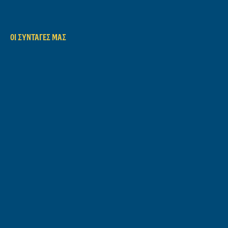
ΟΙ ΣΥΝΤΑΓΈΣ ΜΑΣ
Όλες συνταγές
Grilling
Σάντουιτς
Σαλάτες
ΜΆΘΕ ΓΙΑ ΕΜΆΣ
Η Ιστορία μας
Plastic Revolution
MakeNoWaste
ΒΟΉΘΕΙΑ ΣΕ
Συχνές Ερωτήσεις
Επικοινώνηστε μαζί μας
ΝΟΜΙΚΆ