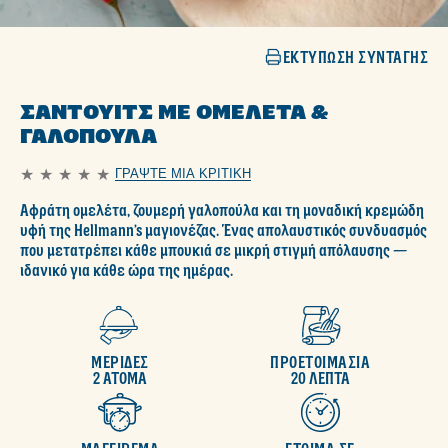
ΕΚΤΎΠΩΣΗ ΣΥΝΤΑΓΉΣ
ΣΆΝΤΟΥΙΤΣ ΜΕ ΟΜΕΛΈΤΑ &
ΓΑΛΟΠΟΎΛΑ
ΓΡΆΨΤΕ ΜΙΑ ΚΡΙΤΙΚΉ
Δεν
υποβλήθηκαν
Aφράτη ομελέτα, ζουμερή γαλοπούλα και τη μοναδική κρεμώδη
αξιολογήσεις
για
υφή της Hellmann’s μαγιονέζας. Ένας απολαυστικός συνδυασμός
αυτό
που μετατρέπει κάθε μπουκιά σε μικρή στιγμή απόλαυσης —
το
ιδανικό για κάθε ώρα της ημέρας.
recipe
ΜΕΡΙΔΕΣ
ΠΡΟΕΤΟΙΜΑΣΙΑ
2 ΑΤΟΜΑ
20 ΛΕΠΤΑ