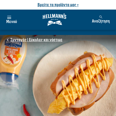
Βρείτε τα προϊόντα μας >
Αναζήτηση
Μενού
Συνταγές | Εύκολες και νόστιμε