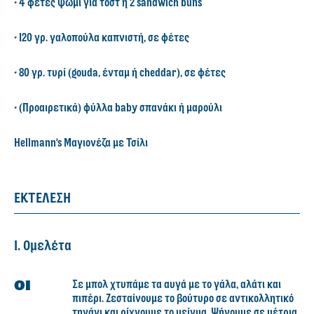
• 4 φέτες ψωμί για τοστ ή 2 sandwich buns
• 120 γρ. γαλοπούλα καπνιστή, σε φέτες
• 80 γρ. τυρί (gouda, ένταμ ή cheddar), σε φέτες
• (Προαιρετικά) φύλλα baby σπανάκι ή μαρούλι
Hellmann's Μαγιονέζα με Τσίλι
ΕΚΤΕΛΕΣΗ
1. Ομελέτα
Σε μπολ χτυπάμε τα αυγά με το γάλα, αλάτι και
πιπέρι. Ζεσταίνουμε το βούτυρο σε αντικολλητικό
τηγάνι και ρίχνουμε το μείγμα. Ψήνουμε σε μέτρια