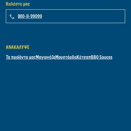
Καλέστε μας
800-11-99099
ΑΝΑΚΆΛΥΨΕ
Τα προϊόντα μας
Μαγιονέζα
Μουστάρδα
Κέτσαπ
BBQ Sauces
ΟΙ ΣΥΝΤΑΓΈΣ ΜΑΣ
Όλες συνταγές
Grilling
Σάντουιτς
Σαλάτες
ΜΆΘΕ ΓΙΑ ΕΜΆΣ