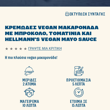
ΕΚΤΎΠΩΣΗ ΣΥΝΤΑΓΉΣ
ΚΡΕΜΏΔΕΣ VEGAN ΜΑΚΑΡΟΝΆΔΑ
ΜΕ ΜΠΡΌΚΟΛΟ, ΤΟΜΑΤΊΝΙΑ ΚΑΙ
HELLMANN'S VEGAN MAYO SAUCE
ΓΡΆΨΤΕ ΜΙΑ ΚΡΙΤΙΚΉ
Δεν
υποβλήθηκαν
Η πιο πλούσια vegan μακαρονάδα!
αξιολογήσεις
για
αυτό
το
recipe
ΜΕΡΙΔΕΣ
ΠΡΟΕΤΟΙΜΑΣΙΑ
2 ΑΤΟΜΑ
5 ΛΕΠΤΑ
ΜΑΓΕΙΡΕΜΑ
ΕΤΟΙΜΑ ΣΕ
10 ΛΕΠΤΑ
15 ΛΕΠΤΑ