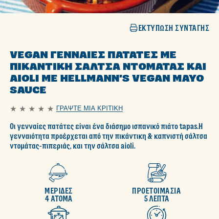
ΕΚΤΎΠΩΣΗ ΣΥΝΤΑΓΉΣ
VEGAN ΓΕΝΝΑΊΕΣ ΠΑΤΆΤΕΣ ΜΕ
ΠΙΚΆΝΤΙΚΗ ΣΆΛΤΣΑ ΝΤΟΜΆΤΑΣ ΚΑΙ
AIOLI ΜΕ HELLMANN'S VEGAN MAYO
SAUCE
ΓΡΆΨΤΕ ΜΙΑ ΚΡΙΤΙΚΉ
Δεν
υποβλήθηκαν
Οι γενναίες πατάτες είναι ένα διάσημο ισπανικό πιάτο tapas.Η
αξιολογήσεις
για
γενναιότητα προέρχεται από την πικάντικη & καπνιστή σάλτσα
αυτό
ντομάτας-πιπεριάς, και την σάλτσα aioli.
το
recipe
ΜΕΡΙΔΕΣ
ΠΡΟΕΤΟΙΜΑΣΙΑ
4 ΑΤΟΜΑ
5 ΛΕΠΤΑ