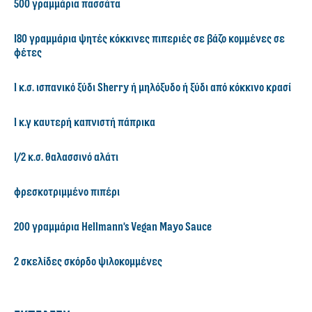
500 γραμμάρια πασσάτα
180 γραμμάρια ψητές κόκκινες πιπεριές σε βάζο κομμένες σε
φέτες
1 κ.σ. ισπανικό ξύδι Sherry ή μηλόξυδο ή ξύδι από κόκκινο κρασί
1 κ.γ καυτερή καπνιστή πάπρικα
1/2 κ.σ. θαλασσινό αλάτι
φρεσκοτριμμένο πιπέρι
200 γραμμάρια Hellmann's Vegan Mayo Sauce
2 σκελίδες σκόρδο ψιλοκομμένες