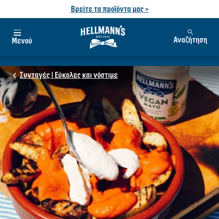
Βρείτε τα προϊόντα μας >
Αναζήτηση
Μενού
Συνταγές | Εύκολες και νόστιμε