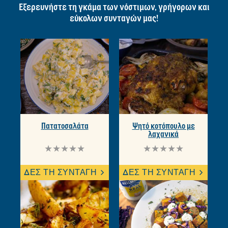
Εξερευνήστε τη γκάμα των νόστιμων, γρήγορων και
εύκολων συνταγών μας!
Πατατοσαλάτα
Ψητό κοτόπουλο με
λαχανικά
Δεν
Δεν
υποβλήθηκαν
υποβλήθηκαν
αξιολογήσεις
αξιολογήσεις
ΔΕΣ ΤΗ ΣΥΝΤΑΓΗ
ΔΕΣ ΤΗ ΣΥΝΤΑΓΗ
για
για
αυτό
αυτό
το
το
recipe
recipe