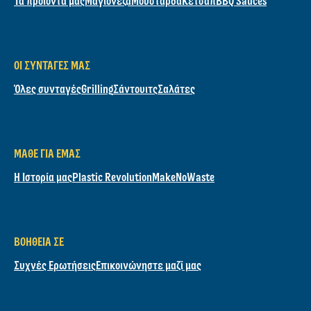
Τα προϊόντα μας
Μαγιονέζα
Μουστάρδα
Κέτσαπ
BBQ Sauces
ΟΙ ΣΥΝΤΑΓΈΣ ΜΑΣ
Όλες συνταγές
Grilling
Σάντουιτς
Σαλάτες
ΜΆΘΕ ΓΙΑ ΕΜΆΣ
Η Ιστορία μας
Plastic Revolution
MakeNoWaste
ΒΟΉΘΕΙΑ ΣΕ
Συχνές Ερωτήσεις
Επικοινώνηστε μαζί μας