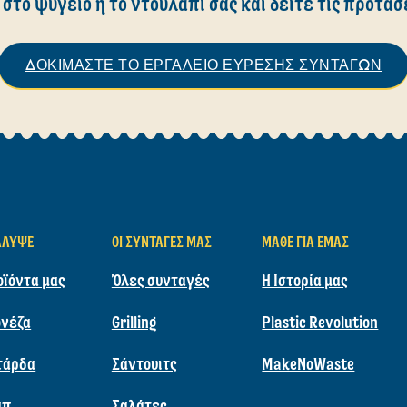
 στο ψυγείο ή το ντουλάπι σας και δείτε τις προτάσ
ΔΟΚΙΜΑΣΤΕ ΤΟ ΕΡΓΑΛΕΙΟ ΕΥΡΕΣΗΣ ΣΥΝΤΑΓΩΝ
ΆΛΥΨΕ
ΟΙ ΣΥΝΤΑΓΈΣ ΜΑΣ
ΜΆΘΕ ΓΙΑ ΕΜΆΣ
οϊόντα μας
Όλες συνταγές
Η Ιστορία μας
νέζα
Grilling
Plastic Revolution
τάρδα
Σάντουιτς
MakeNoWaste
απ
Σαλάτες