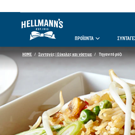
ΠΡΟΪΟΝΤΑ
ΣΥΝΤΑΓΈ
HOME
Συνταγές | Εύκολες και νόστιμε
Τηγανιτό ρύζι