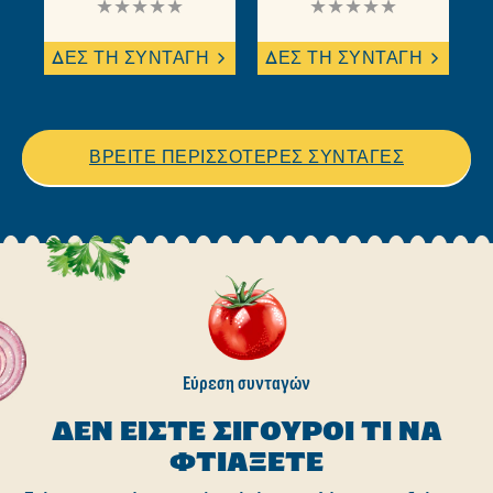
Δεν
Δεν
υποβλήθηκαν
υποβλήθηκαν
αξιολογήσεις
αξιολογήσεις
ΔΕΣ ΤΗ ΣΥΝΤΑΓΗ
ΔΕΣ ΤΗ ΣΥΝΤΑΓΗ
για
για
αυτό
αυτό
το
το
recipe
recipe
ΒΡΕΙΤΕ ΠΕΡΙΣΣΟΤΕΡΕΣ ΣΥΝΤΑΓΕΣ
Εύρεση συνταγών
ΔΕΝ ΕΊΣΤΕ ΣΊΓΟΥΡΟΙ ΤΙ ΝΑ
ΦΤΙΆΞΕΤΕ