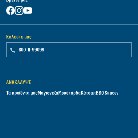
Καλέστε μας
800-11-99099
ΑΝΑΚΆΛΥΨΕ
Τα προϊόντα μας
Μαγιονέζα
Μουστάρδα
Κέτσαπ
BBQ Sauces
ΟΙ ΣΥΝΤΑΓΈΣ ΜΑΣ
Όλες συνταγές
Grilling
Σάντουιτς
Σαλάτες