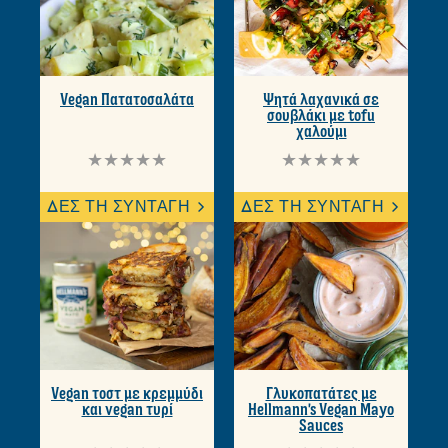
Vegan Πατατοσαλάτα
Ψητά λαχανικά σε
σουβλάκι με tofu
χαλούμι
Δεν
Δεν
υποβλήθηκαν
υποβλήθηκαν
αξιολογήσεις
αξιολογήσεις
ΔΕΣ ΤΗ ΣΥΝΤΑΓΗ
ΔΕΣ ΤΗ ΣΥΝΤΑΓΗ
για
για
αυτό
αυτό
το
το
recipe
recipe
Vegan τοστ με κρεμμύδι
Γλυκοπατάτες με
και vegan τυρί
Hellmann's Vegan Mayo
Sauces