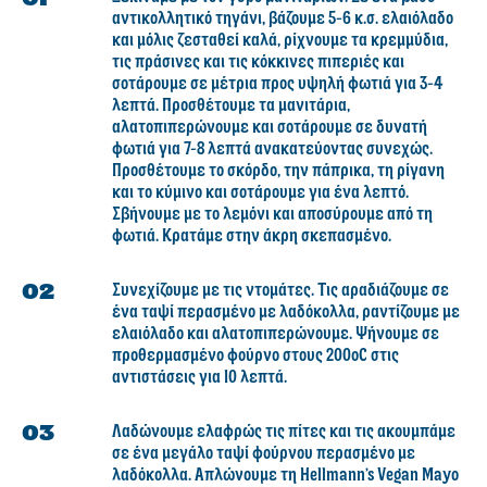
αντικολλητικό τηγάνι, βάζουμε 5-6 κ.σ. ελαιόλαδο
και μόλις ζεσταθεί καλά, ρίχνουμε τα κρεμμύδια,
τις πράσινες και τις κόκκινες πιπεριές και
σοτάρουμε σε μέτρια προς υψηλή φωτιά για 3-4
λεπτά. Προσθέτουμε τα μανιτάρια,
αλατοπιπερώνουμε και σοτάρουμε σε δυνατή
φωτιά για 7-8 λεπτά ανακατεύοντας συνεχώς.
Προσθέτουμε το σκόρδο, την πάπρικα, τη ρίγανη
και το κύμινο και σοτάρουμε για ένα λεπτό.
Σβήνουμε με το λεμόνι και αποσύρουμε από τη
φωτιά. Κρατάμε στην άκρη σκεπασμένο.
Συνεχίζουμε με τις ντομάτες. Τις αραδιάζουμε σε
ένα ταψί περασμένο με λαδόκολλα, ραντίζουμε με
ελαιόλαδο και αλατοπιπερώνουμε. Ψήνουμε σε
προθερμασμένο φούρνο στους 200oC στις
αντιστάσεις για 10 λεπτά.
Λαδώνουμε ελαφρώς τις πίτες και τις ακουμπάμε
σε ένα μεγάλο ταψί φούρνου περασμένο με
λαδόκολλα. Απλώνουμε τη Hellmann’s Vegan Mayo