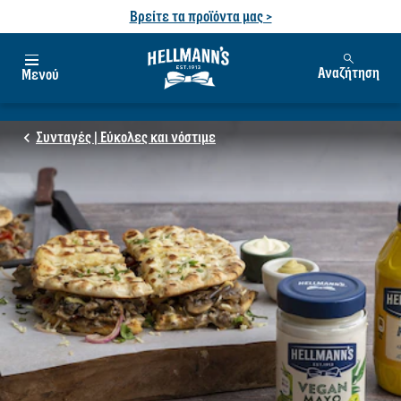
Βρείτε τα προϊόντα μας >
Αναζήτηση
Μενού
Συνταγές | Εύκολες και νόστιμε