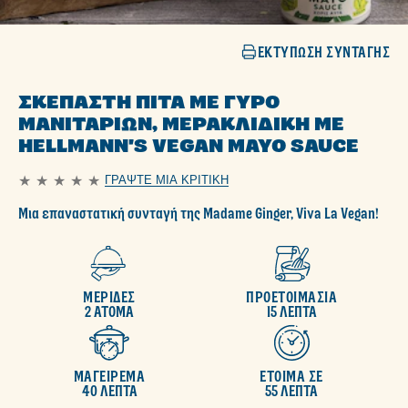
ΕΚΤΎΠΩΣΗ ΣΥΝΤΑΓΉΣ
ΣΚΕΠΑΣΤΉ ΠΊΤΑ ΜΕ ΓΎΡΟ
ΜΑΝΙΤΑΡΙΏΝ, ΜΕΡΑΚΛΊΔΙΚΗ ΜΕ
HELLMANN'S VEGAN MAYO SAUCE
ΓΡΆΨΤΕ ΜΙΑ ΚΡΙΤΙΚΉ
Δεν
υποβλήθηκαν
Μια επαναστατική συνταγή της Madame Ginger, Viva La Vegan!
αξιολογήσεις
για
αυτό
το
recipe
ΜΕΡΙΔΕΣ
ΠΡΟΕΤΟΙΜΑΣΙΑ
2 ΑΤΟΜΑ
15 ΛΕΠΤΑ
ΜΑΓΕΙΡΕΜΑ
ΕΤΟΙΜΑ ΣΕ
40 ΛΕΠΤΑ
55 ΛΕΠΤΑ