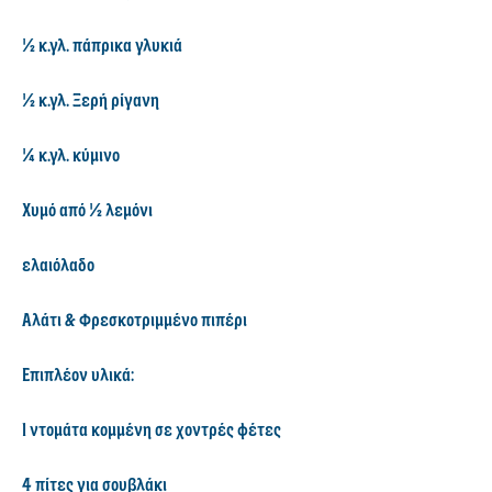
½ κ.γλ. πάπρικα γλυκιά
½ κ.γλ. Ξερή ρίγανη
¼ κ.γλ. κύμινο
Χυμό από ½ λεμόνι
ελαιόλαδο
Αλάτι & Φρεσκοτριμμένο πιπέρι
Επιπλέον υλικά:
1 ντομάτα κομμένη σε χοντρές φέτες
4 πίτες για σουβλάκι