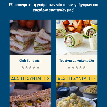
Εξερευνήστε τη γκάμα των νόστιμων, γρήγορων και
εύκολων συνταγών μας!
Club Sandwich
Τορτίγια με γαλοπούλα
Δεν
Δεν
υποβλήθηκαν
υποβλήθηκαν
αξιολογήσεις
αξιολογήσεις
ΔΕΣ ΤΗ ΣΥΝΤΑΓΗ
ΔΕΣ ΤΗ ΣΥΝΤΑΓΗ
για
για
αυτό
αυτό
το
το
recipe
recipe