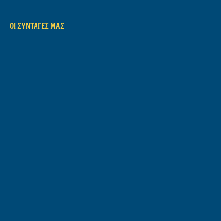
ΟΙ ΣΥΝΤΑΓΈΣ ΜΑΣ
Όλες συνταγές
Grilling
Σάντουιτς
Σαλάτες
ΜΆΘΕ ΓΙΑ ΕΜΆΣ
Η Ιστορία μας
Plastic Revolution
MakeNoWaste
ΒΟΉΘΕΙΑ ΣΕ
Συχνές Ερωτήσεις
Επικοινώνηστε μαζί μας
ΝΟΜΙΚΆ