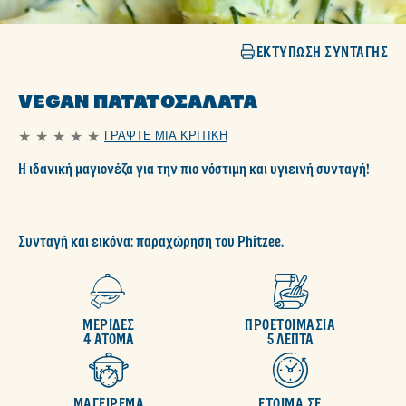
ΕΚΤΎΠΩΣΗ ΣΥΝΤΑΓΉΣ
VEGAN ΠΑΤΑΤΟΣΑΛΆΤΑ
ΓΡΆΨΤΕ ΜΙΑ ΚΡΙΤΙΚΉ
Δεν
υποβλήθηκαν
Η ιδανική μαγιονέζα για την πιο νόστιμη και υγιεινή συνταγή!
αξιολογήσεις
για
αυτό
το
recipe
Συνταγή και εικόνα: παραχώρηση του Phitzee.
ΜΕΡΙΔΕΣ
ΠΡΟΕΤΟΙΜΑΣΙΑ
4 ΑΤΟΜΑ
5 ΛΕΠΤΑ
ΜΑΓΕΙΡΕΜΑ
ΕΤΟΙΜΑ ΣΕ