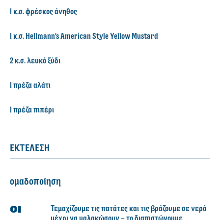
1 κ.σ. φρέσκος άνηθος
1 κ.σ. Hellmann's American Style Yellow Mustard
2 κ.σ. λευκό ξύδι
1 πρέζα αλάτι
1 πρέζα πιπέρι
ΕΚΤΕΛΕΣΗ
ομαδοποίηση
Τεμαχίζουμε τις πατάτες και τις βράζουμε σε νερό
μέχρι να μαλακώσουν – το διαπιστώνουμε