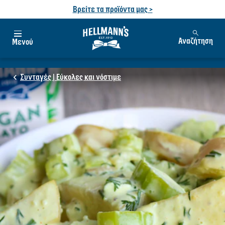
Βρείτε τα προϊόντα μας >
Αναζήτηση
Μενού
Συνταγές | Εύκολες και νόστιμε