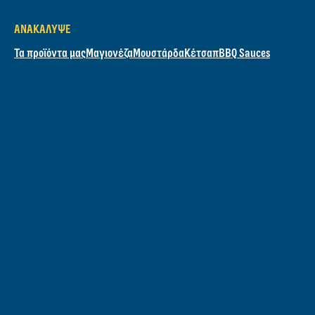
ΑΝΑΚΆΛΥΨΕ
Τα προϊόντα μας
Μαγιονέζα
Μουστάρδα
Κέτσαπ
BBQ Sauces
ΟΙ ΣΥΝΤΑΓΈΣ ΜΑΣ
Όλες συνταγές
Grilling
Σάντουιτς
Σαλάτες
ΜΆΘΕ ΓΙΑ ΕΜΆΣ
Η Ιστορία μας
Plastic Revolution
MakeNoWaste
ΒΟΉΘΕΙΑ ΣΕ