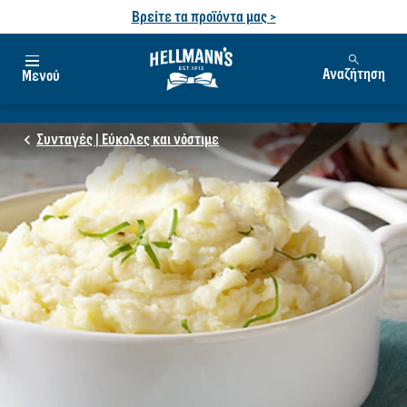
Βρείτε τα προϊόντα μας >
Αναζήτηση
Μενού
Συνταγές | Εύκολες και νόστιμε