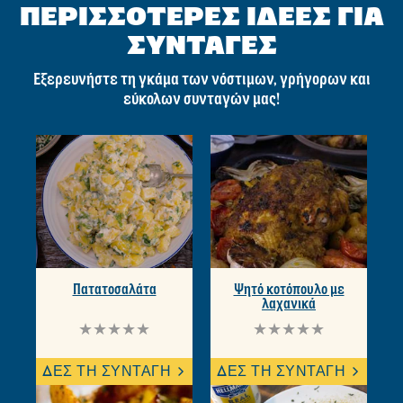
ΠΕΡΙΣΣΟΤΕΡΕΣ ΙΔΕΕΣ ΓΙΑ
ΣΥΝΤΑΓΕΣ
Εξερευνήστε τη γκάμα των νόστιμων, γρήγορων και
εύκολων συνταγών μας!
Πατατοσαλάτα
Ψητό κοτόπουλο με
λαχανικά
Δεν
Δεν
υποβλήθηκαν
υποβλήθηκαν
αξιολογήσεις
αξιολογήσεις
ΔΕΣ ΤΗ ΣΥΝΤΑΓΗ
ΔΕΣ ΤΗ ΣΥΝΤΑΓΗ
για
για
αυτό
αυτό
το
το