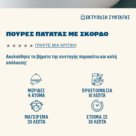
ΕΚΤΎΠΩΣΗ ΣΥΝΤΑΓΉΣ
ΠΟΥΡΈΣ ΠΑΤΆΤΑΣ ΜΕ ΣΚΌΡΔΟ
ΓΡΆΨΤΕ ΜΙΑ ΚΡΙΤΙΚΉ
Δεν
υποβλήθηκαν
Ακολούθησε τα βήματα της συνταγής παρακάτω και καλή
αξιολογήσεις
για
απόλαυση!
αυτό
το
recipe
ΜΕΡΙΔΕΣ
ΠΡΟΕΤΟΙΜΑΣΙΑ
4 ΑΤΟΜΑ
10 ΛΕΠΤΑ
ΜΑΓΕΙΡΕΜΑ
ΕΤΟΙΜΑ ΣΕ
20 ΛΕΠΤΑ
30 ΛΕΠΤΑ