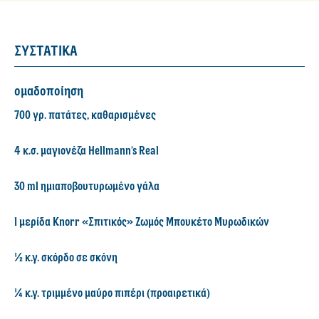
ΣΥΣΤΑΤΙΚΑ
ομαδοποίηση
700 γρ. πατάτες, καθαρισμένες
4 κ.σ. μαγιονέζα Hellmann’s Real
30 ml ημιαποβουτυρωμένο γάλα
1 μερίδα Knorr «Σπιτικός» Ζωμός Μπουκέτο Μυρωδικών
½ κ.γ. σκόρδο σε σκόνη
¼ κ.γ. τριμμένο μαύρο πιπέρι (προαιρετικά)