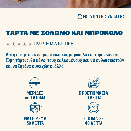
ΕΚΤΎΠΩΣΗ ΣΥΝΤΑΓΉΣ
ΤΆΡΤΑ ΜΕ ΣΟΛΩΜΌ ΚΑΙ ΜΠΡΌΚΟΛΟ
ΓΡΆΨΤΕ ΜΙΑ ΚΡΙΤΙΚΉ
Δεν
υποβλήθηκαν
Αυτή η τάρτα με ζουμερό σολωμό, μπρόκολο και τυρί μέσα σε
αξιολογήσεις
για
ζύμη τάρτας, θα κάνει τους καλεσμένους σου να ενθουσιαστούν
αυτό
και να ζητάνε συνεχώς κι άλλο!
το
recipe
ΜΕΡΙΔΕΣ
ΠΡΟΕΤΟΙΜΑΣΙΑ
null ΑΤΟΜΑ
10 ΛΕΠΤΑ
ΜΑΓΕΙΡΕΜΑ
ΕΤΟΙΜΑ ΣΕ
30 ΛΕΠΤΑ
40 ΛΕΠΤΑ