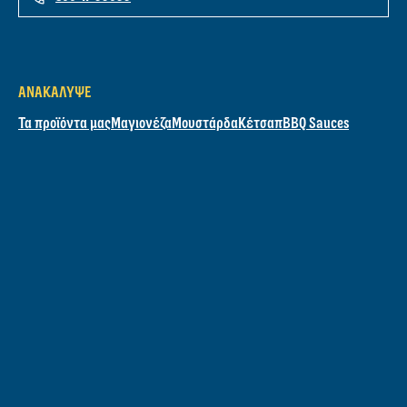
ΑΝΑΚΆΛΥΨΕ
Τα προϊόντα μας
Μαγιονέζα
Μουστάρδα
Κέτσαπ
BBQ Sauces
ΟΙ ΣΥΝΤΑΓΈΣ ΜΑΣ
Όλες συνταγές
Grilling
Σάντουιτς
Σαλάτες
ΜΆΘΕ ΓΙΑ ΕΜΆΣ
Η Ιστορία μας
Plastic Revolution
MakeNoWaste