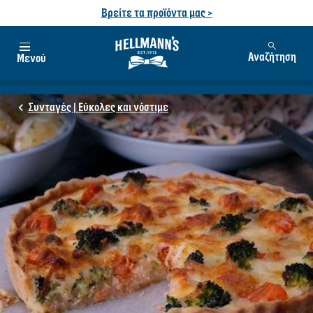
Βρείτε τα προϊόντα μας >
Αναζήτηση
Μενού
Συνταγές | Εύκολες και νόστιμε