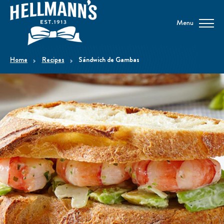
Menu
home
Recipes
Sándwich de Gambas