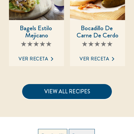
Bagels Estilo 
Bocadillo De 
Mejicano
Carne De Cerdo
No
No
se
se
han
han
enviado
enviado
VER RECETA
VER RECETA
calificaciones
calificaciones
para
para
este
este
recipe
recipe
VIEW ALL RECIPES