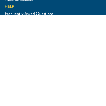
Aviso de Cookies
HELP
Frequently Asked Questions
Sitemap
Contáctanos
SUBSCRIBE
Suscríbete a nuestra Newsletter
LOCATION
Spain |
Change Location
© 2026 Copyright Unilever