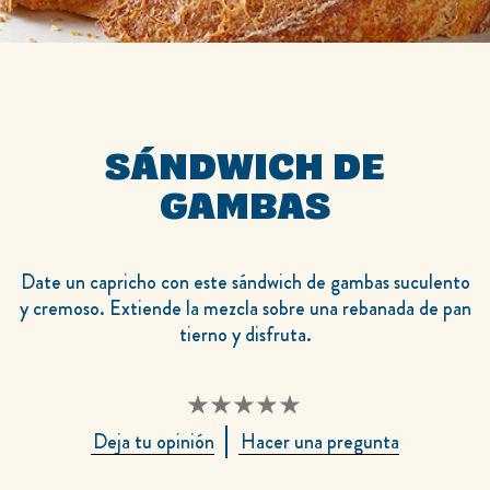
SÁNDWICH DE
GAMBAS
Date un capricho con este sándwich de gambas suculento
y cremoso. Extiende la mezcla sobre una rebanada de pan
tierno y disfruta.
No
Deja tu opinión
Hacer una pregunta
se
han
enviado
calificaciones