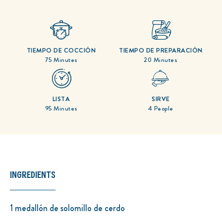
enviado
calificaciones
para
este
recipe
TIEMPO DE COCCIÓN
TIEMPO DE PREPARACIÓN
75 Minutes
20 Minutes
LISTA
SIRVE
95 Minutes
4 People
INGREDIENTS
1 medallón de solomillo de cerdo