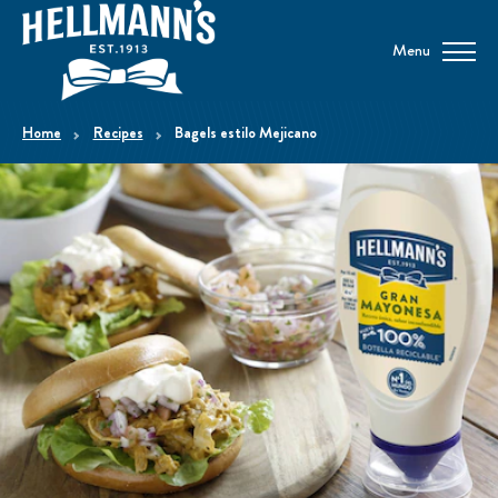
Menu
home
Recipes
Bagels estilo Mejicano