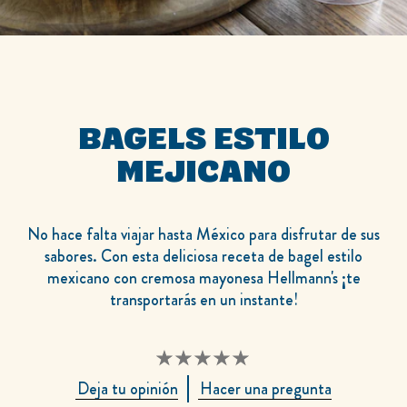
BAGELS ESTILO
MEJICANO
No hace falta viajar hasta México para disfrutar de sus
sabores. Con esta deliciosa receta de bagel estilo
mexicano con cremosa mayonesa Hellmann's ¡te
transportarás en un instante!
No
Deja tu opinión
Hacer una pregunta
se
han