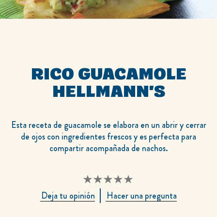
RICO GUACAMOLE
HELLMANN'S
Esta receta de guacamole se elabora en un abrir y cerrar
de ojos con ingredientes frescos y es perfecta para
compartir acompañada de nachos.
No
Deja tu opinión
Hacer una pregunta
se
han
enviado
calificaciones