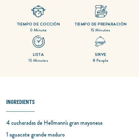
para
este
recipe
TIEMPO DE COCCIÓN
TIEMPO DE PREPARACIÓN
0 Minute
15 Minutes
LISTA
SIRVE
15 Minutes
8 People
INGREDIENTS
4 cucharadas de Hellmann's gran mayonesa
1 aguacate grande maduro