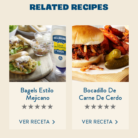
RELATED RECIPES
Bagels Estilo 
Bocadillo De 
Mejicano
Carne De Cerdo
No
No
se
se
han
han
enviado
enviado
VER RECETA
VER RECETA
calificaciones
calificaciones
para
para
este
este
recipe
recipe