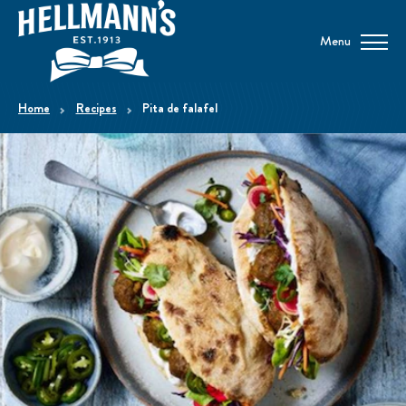
Menu
home
Recipes
Pita de falafel