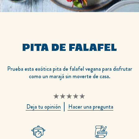
PITA DE FALAFEL
Prueba esta exótica pita de falafel vegana para disfrutar
como un marajá sin moverte de casa.
No
Deja tu opinión
Hacer una pregunta
se
han
enviado
calificaciones
para
este
recipe