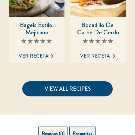
Bagels Estilo 
Bocadillo De 
Mejicano
Carne De Cerdo
No
No
se
se
han
han
enviado
enviado
VER RECETA
VER RECETA
calificaciones
calificaciones
para
para
este
este
recipe
recipe
VIEW ALL RECIPES
Reseñas (0)
Preguntas (0)