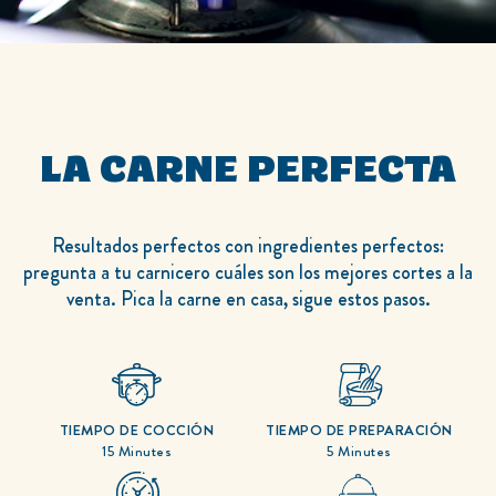
LA CARNE PERFECTA
Resultados perfectos con ingredientes perfectos:
pregunta a tu carnicero cuáles son los mejores cortes a la
venta. Pica la carne en casa, sigue estos pasos.
No
Deja tu opinión
Hacer una pregunta
se
han
enviado
calificaciones
para
este