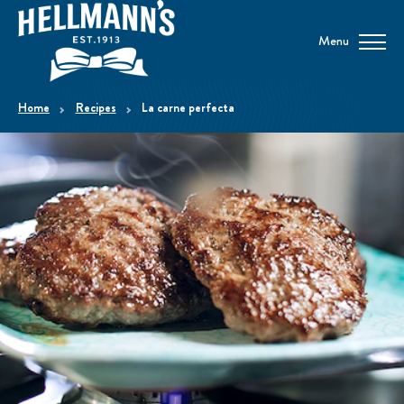
Menu
home
Recipes
La carne perfecta