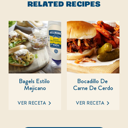
RELATED RECIPES
Bagels Estilo 
Bocadillo De 
Mejicano
Carne De Cerdo
No
No