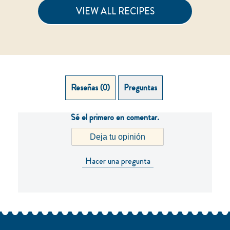
se
se
han
han
enviado
enviado
VER RECETA
VER RECETA
calificaciones
calificaciones
para
para
este
este
recipe
recipe
VIEW ALL RECIPES
Reseñas (0)
Preguntas
Sé el primero en comentar.
Deja tu opinión
Hacer una pregunta