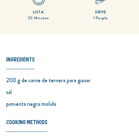
recipe
TIEMPO DE COCCIÓN
TIEMPO DE PREPARACIÓN
15 Minutes
5 Minutes
LISTA
SIRVE
20 Minutes
1 People
INGREDIENTS
200 g de carne de ternera para guisar
sal
pimienta negra molida