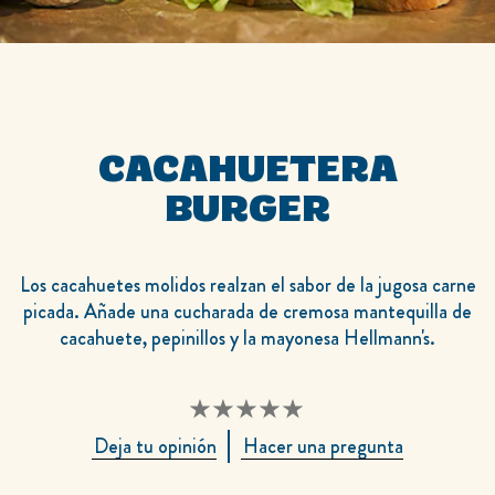
CACAHUETERA
BURGER
Los cacahuetes molidos realzan el sabor de la jugosa carne
picada. Añade una cucharada de cremosa mantequilla de
cacahuete, pepinillos y la mayonesa Hellmann's.
No
Deja tu opinión
Hacer una pregunta
se
han
enviado
calificaciones