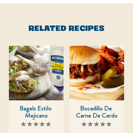
RELATED RECIPES
Bagels Estilo 
Bocadillo De 
Mejicano
Carne De Cerdo
No
No
se
se