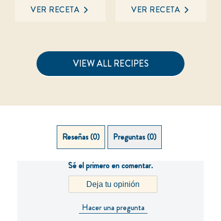
han
han
enviado
enviado
VER RECETA
VER RECETA
calificaciones
calificaciones
para
para
este
este
recipe
recipe
VIEW ALL RECIPES
Reseñas (0)
Preguntas (0)
Sé el primero en comentar.
Deja tu opinión
Hacer una pregunta