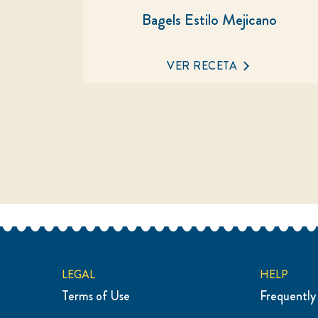
Bagels Estilo Mejicano
No
se
han
VER RECETA
enviado
calificaciones
para
este
recipe