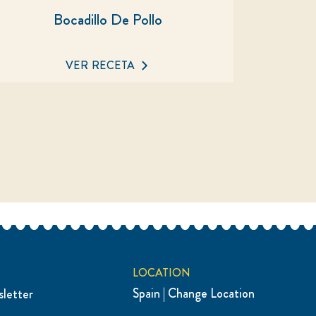
Bocadillo De Pollo
No
se
han
VER RECETA
enviado
calificaciones
para
este
recipe