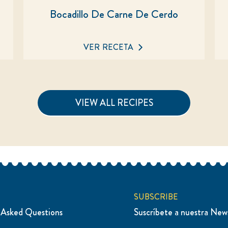
Bocadillo De Carne De Cerdo
No
se
han
VER RECETA
enviado
calificaciones
para
este
recipe
VIEW ALL RECIPES
Reseñas (0)
Preguntas