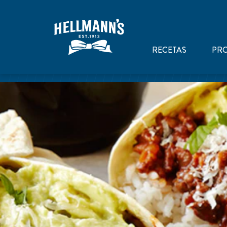
RECETAS
PR
home
Recipes
Burritos de Ternera