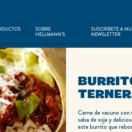
ODUCTOS
SOBRE
SUSCRÍBETE A N
HELLMANN'S
NEWSLETTER
BURRIT
TERNER
Carne de vacuno con u
salsa de soja y delic
este burrito que rebo