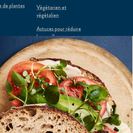
e de plantes
Végétarien et
végétalien
Astuces pour réduire
le gaspillage
alimentaire
Flexi-recettes
 canadiens de produits et services de Unilever Canada Inc.
extérieur du Canada.