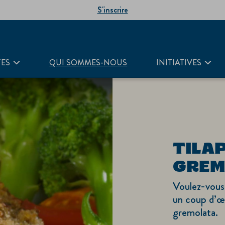
S'inscrire
TES
QUI SOMMES-NOUS
INITIATIVES
TILAP
GREM
Voulez-vous 
un coup d’œi
gremolata.