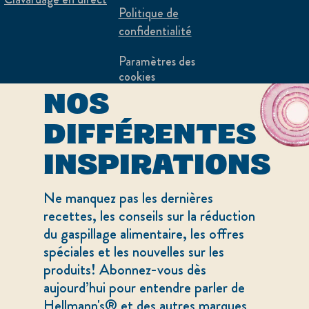
Politique de
confidentialité
Paramètres des
DÉCOUVREZ
cookies
NOS
Merci de ne pas
revendre mes
DIFFÉRENTES
informations
INSPIRATIONS
Adchoices - Do not sell or Share
Ne manquez pas les dernières
recettes, les conseils sur la réduction
du gaspillage alimentaire, les offres
spéciales et les nouvelles sur les
produits! Abonnez-vous dès
aujourd’hui pour entendre parler de
LOCATION
Hellmann's® et des autres marques