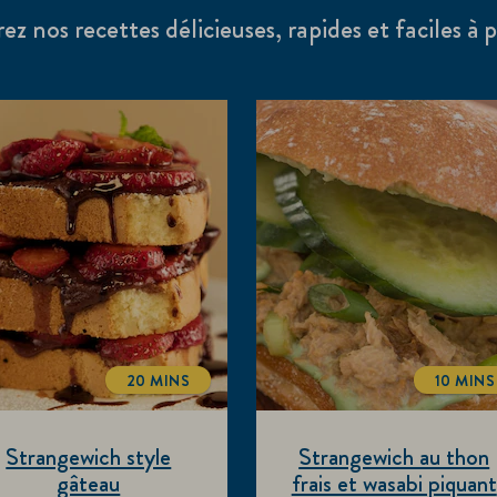
z nos recettes délicieuses, rapides et faciles à 
20 MINS
10 MINS
TOTALTIME
TOTA
Strangewich style
Strangewich au thon
gâteau
frais et wasabi piquant