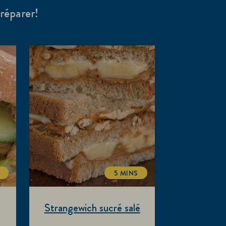
préparer!
5 MINS
LTIME
TOTALTIME
Strangewich sucré salé