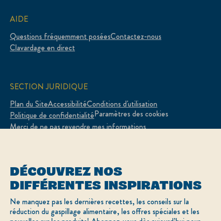
AIDE
Questions fréquemment posées
Contactez-nous
Clavardage en direct
SECTION JURIDIQUE
Plan du Site
Accessibilité
Conditions d'utilisation
Paramètres des cookies
Politique de confidentialité
Merci de ne pas revendre mes informations
Adchoices - Do not sell or Share
DÉCOUVREZ NOS
DIFFÉRENTES INSPIRATIONS
LOCATION
Ne manquez pas les dernières recettes, les conseils sur la
réduction du gaspillage alimentaire, les offres spéciales et les
Canada
Sélectionnez votre pays