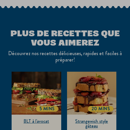
PLUS DE RECETTES QUE
VOUS AIMEREZ
Découvrez nos recettes délicieuses, rapides et faciles à
préparer!
5 MINS
20 MINS
TOTALTIME
TOTALTIME
BLT à l'avocat
Strangewich style
gâteau