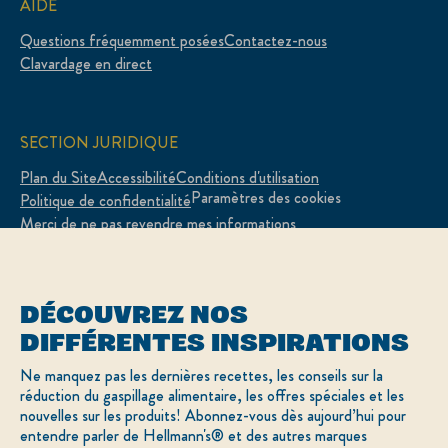
AIDE
Questions fréquemment posées
Contactez-nous
Clavardage en direct
SECTION JURIDIQUE
Plan du Site
Accessibilité
Conditions d'utilisation
Paramètres des cookies
Politique de confidentialité
Merci de ne pas revendre mes informations
Adchoices - Do not sell or Share
DÉCOUVREZ NOS
DIFFÉRENTES INSPIRATIONS
LOCATION
Ne manquez pas les dernières recettes, les conseils sur la
réduction du gaspillage alimentaire, les offres spéciales et les
Canada
Sélectionnez votre pays
nouvelles sur les produits! Abonnez-vous dès aujourd’hui pour
English
entendre parler de Hellmann's® et des autres marques