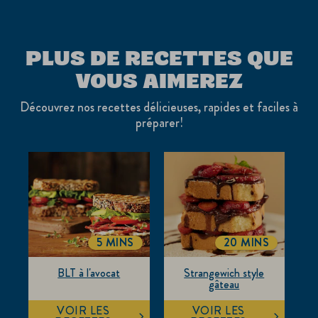
PLUS DE RECETTES QUE
VOUS AIMEREZ
Découvrez nos recettes délicieuses, rapides et faciles à
préparer!
5 MINS
20 MINS
TOTALTIME
TOTALTIME
BLT à l'avocat
Strangewich style
gâteau
VOIR LES
VOIR LES