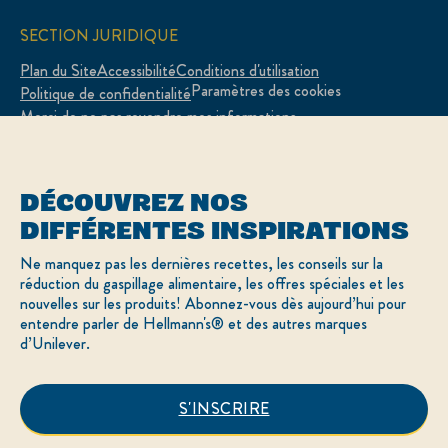
SECTION JURIDIQUE
Plan du Site
Accessibilité
Conditions d'utilisation
Paramètres des cookies
Politique de confidentialité
Merci de ne pas revendre mes informations
Adchoices - Do not sell or Share
DÉCOUVREZ NOS
DIFFÉRENTES INSPIRATIONS
LOCATION
Ne manquez pas les dernières recettes, les conseils sur la
réduction du gaspillage alimentaire, les offres spéciales et les
Canada
Sélectionnez votre pays
nouvelles sur les produits! Abonnez-vous dès aujourd’hui pour
English
entendre parler de Hellmann's® et des autres marques
d’Unilever.
© 2026 Hellmann’s
S'INSCRIRE
Ce site Web s’adresse uniquement aux
consommateurs canadiens de produits et services de
Unilever Canada Inc.
Mayonnaise Vraie