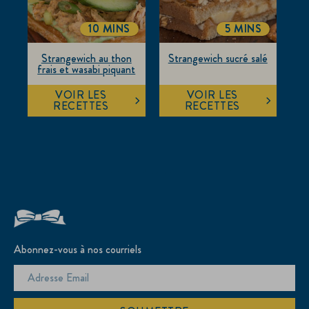
10 MINS
5 MINS
TOTALTIME
TOTALTIME
Strangewich au thon
Strangewich sucré salé
frais et wasabi piquant
VOIR LES
VOIR LES
RECETTES
RECETTES
Abonnez-vous à nos courriels