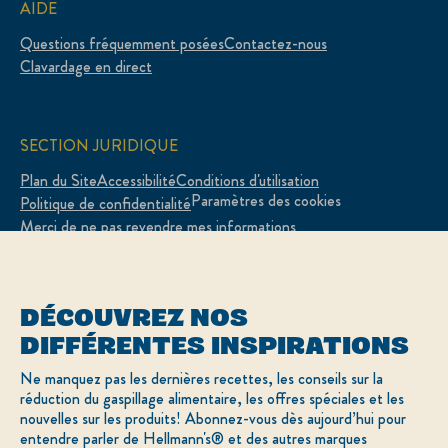
AIDE
Questions fréquemment posées
Contactez-nous
Clavardage en direct
SECTION JURIDIQUE
Plan du Site
Accessibilité
Conditions d'utilisation
Paramètres des cookies
Politique de confidentialité
Merci de ne pas revendre mes informations
Adchoices - Do not sell or Share
DÉCOUVREZ NOS
DIFFÉRENTES INSPIRATIONS
LOCATION
Ne manquez pas les dernières recettes, les conseils sur la
réduction du gaspillage alimentaire, les offres spéciales et les
Canada
Sélectionnez votre pays
nouvelles sur les produits! Abonnez-vous dès aujourd’hui pour
English
entendre parler de Hellmann's® et des autres marques