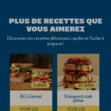
PLUS DE RECETTES QUE
VOUS AIMEREZ
Découvrez nos recettes délicieuses, rapides et faciles à
préparer!
5 MINS
20 MINS
TOTALTIME
TOTALTIME
BLT à l'avocat
Strangewich style
gâteau
VOIR LES
VOIR LES