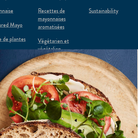
nnaise
Recettes de
Sustainability
mayonnaises
ured Mayo
aromatisées
e de plantes
Végétarien et
végétalien
Astuces pour réduire
le gaspillage
alimentaire
Flexi-recettes