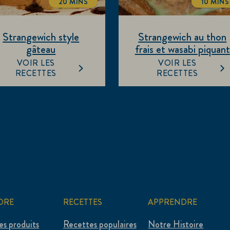
20 MINS
10 MINS
TOTALTIME
TOTA
Strangewich style
Strangewich au thon
gâteau
frais et wasabi piquant
VOIR LES
VOIR LES
RECETTES
RECETTES
ORE
RECETTES
APPRENDRE
es produits
Recettes populaires
Notre Histoire