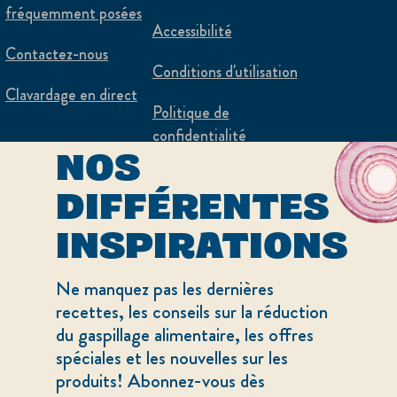
fréquemment posées
Accessibilité
Contactez-nous
Conditions d'utilisation
Clavardage en direct
Politique de
DÉCOUVREZ
confidentialité
NOS
Paramètres des
cookies
DIFFÉRENTES
Merci de ne pas
INSPIRATIONS
revendre mes
informations
Ne manquez pas les dernières
recettes, les conseils sur la réduction
du gaspillage alimentaire, les offres
Adchoices - Do not sell or Share
spéciales et les nouvelles sur les
produits! Abonnez-vous dès