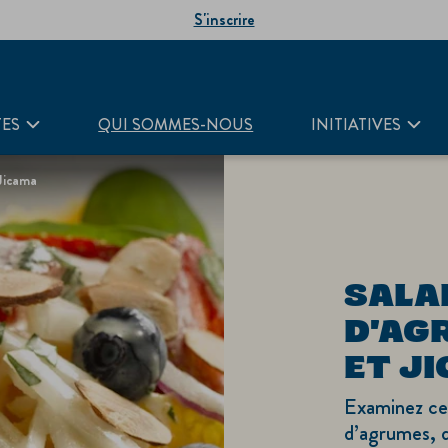
S'inscrire
TES
QUI SOMMES-NOUS
INITIATIVES
Jicama
SALA
D'AG
ET J
Examinez ce
d’agrumes, d